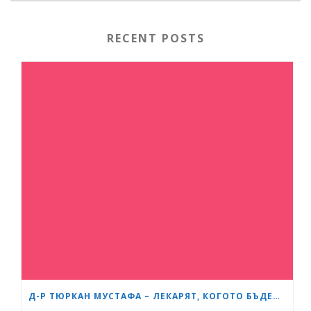
RECENT POSTS
Д-Р ТЮРКАН МУСТАФА – ЛЕКАРЯТ, КОГОТО БЪДЕЩИТЕ МАЙКИ В БУРГАС ЧЕСТО ПРЕПОРЪЧВАТ ЕДНА НА ДРУГА