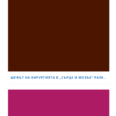
ШЕФЪТ НА ХИРУРГИЯТА В „СЪРЦЕ И МОЗЪК“ РАЗКРИ КАК СА ИЗТРЪГНАЛИ ОТ СМЪРТТА ОЦЕЛЕЛИЯ ОТ КАСАПНИЦАТА НА „ТРАКИЯ“