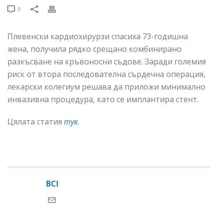
0
Плевенски кардиохирурзи спасиха 73-годишна
жена, получила рядко срещано комбинирано
разкъсване на кръвоносни съдове. Заради големия
риск от втора последователна сърдечна операция,
лекарски колегиум решава да приложи минимално
инвазивна процедура, като се имплантира стент.
Цялата статия
тук
.
BCI