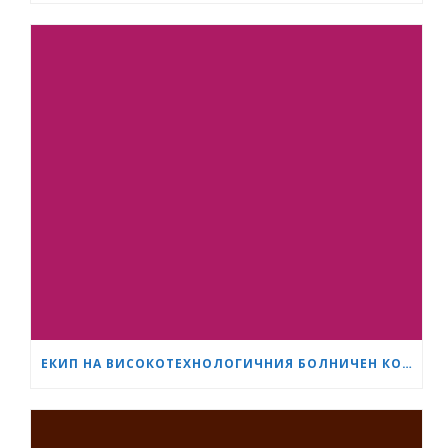
ЕКИП НА ВИСОКОТЕХНОЛОГИЧНИЯ БОЛНИЧЕН КОМПЛЕКС „СЪРЦЕ И МОЗЪК“ – ПЛЕВЕН ИЗВЪРШИ ЕДНА ОТ НАЙ-СЛОЖНИТЕ ОПЕРАЦИИ В ОНКОЛОГИЧНАТА ХИРУРГИЯ