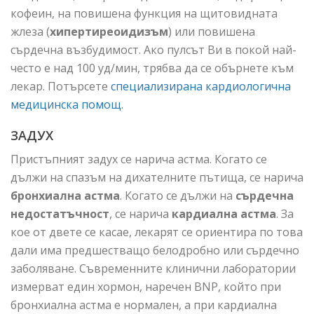
кофеин, на повишена функция на щитовидната
жлеза (
хипертиреоидизъм
) или повишена
сърдечна възбудимост. Ако пулсът Ви в покой най-
често е над 100 уд/мин, трябва да се обърнете към
лекар. Потърсете
специализирана кардиологична
медицинска помощ
.
ЗАДУХ
Пристъпният задух се нарича астма. Когато се
дължи на спазъм на дихателните пътища, се нарича
бронхиална астма
. Когато се дължи на
сърдечна
недостатъчност
, се нарича
кардиална астма
. За
кое от двете се касае, лекарят се ориентира по това
дали има предшестващо белодробно или сърдечно
заболяване. Съвременните клинични лаборатории
измерват един хормон, наречен BNP, който при
бронхиална астма е нормален, а при кардиална