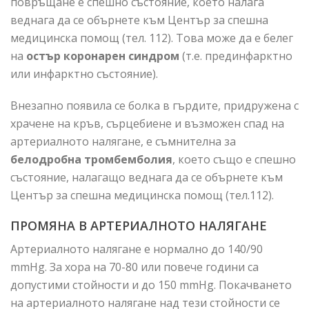
повръщане е спешно състояние, което налага
веднага да се обърнете към Център за спешна
медицинска помощ (тел. 112). Това може да е белег
на
остър коронарен синдром
(т.е. прединфарктно
или инфарктно състояние).
Внезапно появила се болка в гърдите, придружена с
храчене на кръв, сърцебиене и възможен спад на
артериалното налягане, е съмнителна за
белодробна тромбемболия
, което също е спешно
състояние, налагащо веднага да се обърнете към
Център за спешна медицинска помощ (тел.112).
ПРОМЯНА В АРТЕРИАЛНОТО НАЛЯГАНЕ
Артериалното налягане е нормално до 140/90
mmHg. За хора на 70-80 или повече години са
допустими стойности и до 150 mmHg. Покачването
на артериалното налягане над тези стойности се