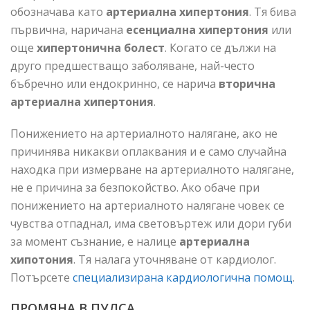
обозначава като
артериална хипертония
. Тя бива
първична, наричана
есенциална хипертония
или
още
хипертонична болест
. Когато се дължи на
друго предшестващо заболяване, най-често
бъбречно или ендокринно, се нарича
вторична
артериална хипертония
.
Понижението на артериалното налягане, ако не
причинява никакви оплаквания и е само случайна
находка при измерване на артериалното налягане,
не е причина за безпокойство. Ако обаче при
понижението на артериалното налягане човек се
чувства отпаднал, има световъртеж или дори губи
за момент съзнание, е налице
артериална
хипотония
. Тя налага уточняване от кардиолог.
Потърсете
специализирана кардиологична помощ
.
ПРОМЯНА В ПУЛСА