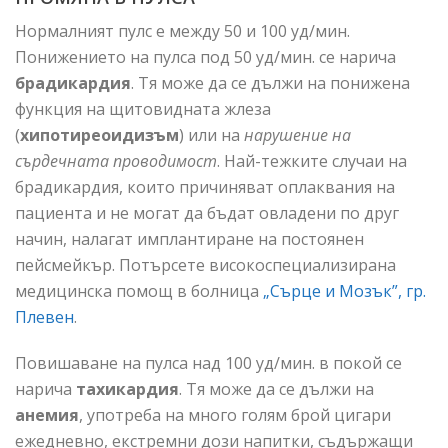
Нормалният пулс е между 50 и 100 уд/мин.
Понижението на пулса под 50 уд/мин. се нарича
брадикардия
. Тя може да се дължи на понижена
функция на щитовидната жлеза
(
хипотиреоидизъм
) или на
нарушение на
сърдечната проводимост
. Най-тежките случаи на
брадикардия, които причиняват оплаквания на
пациента и не могат да бъдат овладени по друг
начин, налагат имплантиране на постоянен
пейсмейкър. Потърсете високоспециализирана
медицинска помощ в болница
„Сърце и Мозък”, гр.
Плевен
.
Повишаване на пулса над 100 уд/мин. в покой се
нарича
тахикардия
. Тя може да се дължи на
анемия
, употреба на много голям брой цигари
ежедневно, екстремни дози напитки, съдържащи