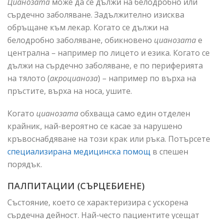
Цианозата
може да се дължи на белодробно или
сърдечно заболяване. Задължително изисква
обръщане към лекар. Когато се дължи на
белодробно заболяване, обикновено
цианозата
е
централна – например по лицето и езика. Когато се
дължи на сърдечно заболяване, е по периферията
на тялото (
акроцианоза
) – например по върха на
пръстите, върха на носа, ушите.
Когато
цианозата
обхваща само един отделен
крайник, най-вероятно се касае за нарушено
кръвоснабдяване на този крак или ръка. Потърсете
специализирана медицинска помощ
в спешен
порядък.
ПАЛПИТАЦИИ (СЪРЦЕБИЕНЕ)
Състояние, което се характеризира с ускорена
сърдечна дейност. Най-често пациентите усещат