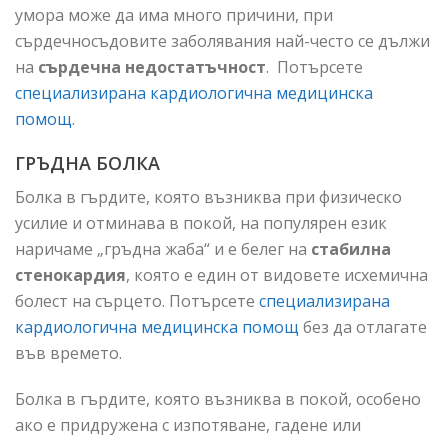
умора може да има много причини, при
сърдечносъдовите заболявания най-често се дължи
на
сърдечна недостатъчност
. Потърсете
специализирана кардиологична медицинска
помощ
.
ГРЪДНА БОЛКА
Болка в гърдите, която възниква при физическо
усилие и отминава в покой, на популярен език
наричаме „гръдна жаба“ и е белег на
стабилна
стенокардия
, която е един от видовете исхемична
болест на сърцето. Потърсете
специализирана
кардиологична медицинска помощ
без да отлагате
във времето.
Болка в гърдите, която възниква в покой, особено
ако е придружена с изпотяване, гадене или