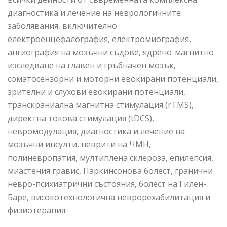
диагностика и лечение на неврологичните
заболявания, включително
електроенцефалография, електромиография,
ангиография на мозъчни съдове, ядрено-магнитно
изследване на главен и гръбначен мозък,
соматосензорни и моторни евокирани потенциали,
зрителни и слухови евокирани потенциали,
транскраниална магнитна стимулация (rTMS),
директна токова стимулация (tDCS),
невромодулация, диагностика и лечение на
мозъчни инсулти, неврити на ЧМН,
полиневропатия, мултиплена склероза, епилепсия,
миастения гравис, Паркинсонова болест, гранични
невро-психиатрични състояния, болест на Гилен-
Баре, високотехнологична неврорехабилитация и
физиотерапия.