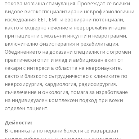
токова мозъчна стимулация. Провеждат се всички
видове високоспециализирани неврофизиологични
изследвания: ЕЕГ, ЕМГ и евокирани потенциали,
както и модерно лечение и неврорехабилитация
при пациенти с мозъчни инсулти и невротравми,
включително физиотерапия и рехабилитация.
Обединението на доказани специалисти с огромен
практически опит и млад и амбициозен екип от
лекари с интереси в областта на невронауките,
както и близкото сътрудничество с клиниките по
неврохирургия, кардиология, радиохирургия,
лъчелечение и онкология, помага за изработване
на индивидуален комплексен подход при всеки
отделен пациент.
Дейности:
В клиниката по нервни болести се извършват
всички дейности от съвременната комплексна