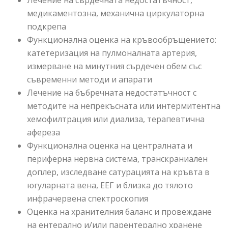
Лечение на сърдечната недостатъчност,
медикаментозна, механична циркулаторна
подкрепа
Функционална оценка на кръвообръщението:
катетеризация на пулмоналната артерия,
измерване на минутния сърдечен обем със
съвременни методи и апарати
Лечение на бъбречната недостатъчност с
методите на непрекъсната или интермитентна
хемофилтрация или диализа, терапевтична
афереза
Функционална оценка на централната и
периферна нервна система, транскраниален
доплер, изследване сатурацията на кръвта в
югуларната вена, ЕЕГ и близка до тялото
инфрачервена спектроскопия
Оценка на хранителния баланс и провеждане
на ентерално и/или парентерално хранене