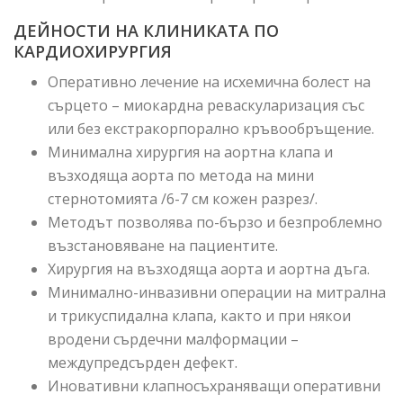
ДЕЙНОСТИ НА КЛИНИКАТА ПО
КАРДИОХИРУРГИЯ
Оперативно лечение на исхемична болест на
сърцето – миокардна реваскуларизация със
или без екстракорпорално кръвообръщение.
Минимална хирургия на аортна клапа и
възходяща аорта по метода на мини
стернотомията /6-7 см кожен разрез/.
Методът позволява по-бързо и безпроблемно
възстановяване на пациентите.
Хирургия на възходяща аорта и аортна дъга.
Минимално-инвазивни операции на митрална
и трикуспидална клапа, както и при някои
вродени сърдечни малформации –
междупредсърден дефект.
Иновативни клапносъхраняващи оперативни