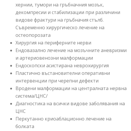
хернии, тумори на гръбначния мозък,
декомпресии и стабилизации при различини
видове фрактури на гръбначия стълб.
Съвременно хирургическо лечение на
остеопорозата
Хирургия на периферните нерви
Ендовазално лечение на мозъчните аневризми
и артериовенозни малформации
Ендоскопски асистирана неврохирургия
Пластично въстановителни оперативни
интервенции при черепни дефекти
Вродени малформации на централната нервна
система/ЦНС/
Диагностика на всички видове заболявания на
ЦНС
Перкутанно криоаблационно лечение на
болката