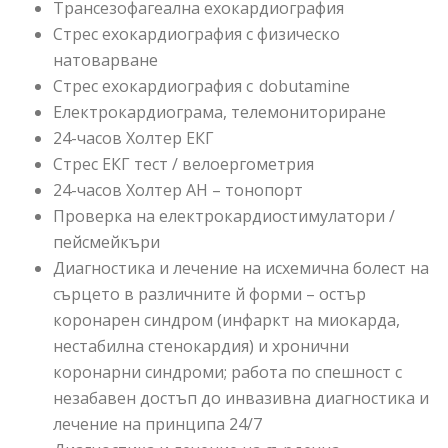
Трансезофагеална ехокардиография
Стрес ехокардиография с физическо
натоварване
Стрес ехокардиография с dobutamine
Електрокардиограма, телемониториране
24-часов Холтер ЕКГ
Стрес ЕКГ тест / велоергометрия
24-часов Холтер АН – тонопорт
Проверка на електрокардиостимулатори /
пейсмейкъри
Диагностика и лечение на исхемична болест на
сърцето в различните й форми – остър
коронарен синдром (инфаркт на миокарда,
нестабилна стенокардия) и хронични
коронарни синдроми; работа по спешност с
незабавен достъп до инвазивна диагностика и
лечение на принципа 24/7