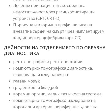
Лечение при пациенти със сърдечна
недостатъчност чрез ресинхронизиращи
устройства (CRT, CRT-D)
Първична и вторична профилактика на
внезапна сърдечна смърт чрез имплантируем
кардиовертер дефибрилатор (ICD)
ДЕЙНОСТИ НА ОТДЕЛЕНИЕТО ПО ОБРАЗНА
ДИАГНОСТИКА
рентгенографии и рентгеноскопии
компютърно-томографска диагностика,
включваща изследвания на:
главен мозък
гръден кош и бял дроб
коремни органи, малък таз и костна система
компютърно-томографско изследване на
коронарни артерии, периферни съдове на