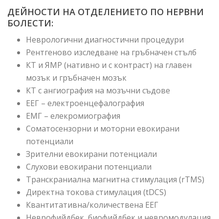
ДЕЙНОСТИ НА ОТДЕЛЕНИЕТО ПО НЕРВНИ
БОЛЕСТИ:
Неврологични диагностични процедури
Рентгеново изследване на гръбначен стълб
КТ и ЯМР (нативно и с контраст) на главен
мозък и гръбначен мозък
КТ с ангиография на мозъчни съдове
ЕЕГ – електроенцефалография
ЕМГ – елекромиография
Соматосензорни и моторни евокирани
потенциали
Зрителни евокирани потенциали
Слухови евокирани потенциали
Транскраниална магнитна стимулация (rTMS)
Директна токова стимулация (tDCS)
Квантитативна/количествена ЕЕГ
Неврофийдбек, биофийдбек и невромодулация