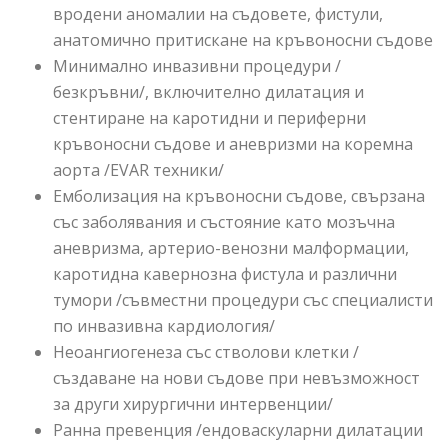
вродени аномалии на съдовете, фистули,
анатомично притискане на кръвоносни съдове
Минимално инвазивни процедури /
безкръвни/, включително дилатация и
стентиране на каротидни и периферни
кръвоносни съдове и аневризми на коремна
аорта /EVAR техники/
Емболизация на кръвоносни съдове, свързана
със заболявания и състояние като мозъчна
аневризма, артерио-венозни малформации,
каротидна кавернозна фистула и различни
тумори /съвместни процедури със специалисти
по инвазивна кардиология/
Неоангиогенеза със стволови клетки /
създаване на нови съдове при невъзможност
за други хирургични интервенции/
Ранна превенция /ендоваскуларни дилатации