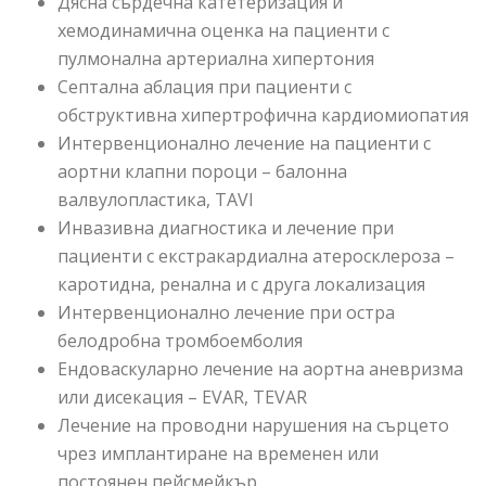
Дясна сърдечна катетеризация и
хемодинамична оценка на пациенти с
пулмонална артериална хипертония
Септална аблация при пациенти с
обструктивна хипертрофична кардиомиопатия
Интервенционално лечение на пациенти с
аортни клапни пороци – балонна
валвулопластика, TAVI
Инвазивна диагностика и лечение при
пациенти с екстракардиална атеросклероза –
каротидна, ренална и с друга локализация
Интервенционално лечение при остра
белодробна тромбоемболия
Ендоваскуларно лечение на аортна аневризма
или дисекация – EVAR, TEVAR
Лечение на проводни нарушения на сърцето
чрез имплантиране на временен или
постоянен пейсмейкър