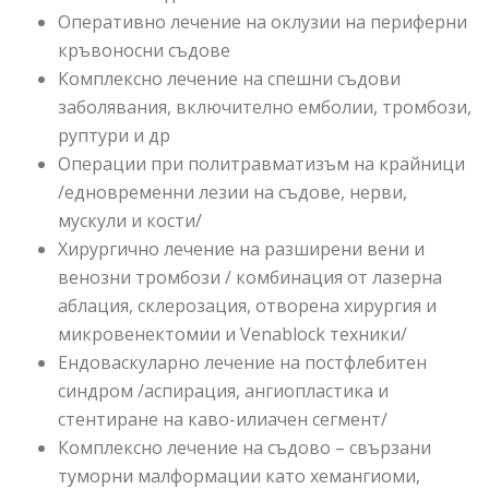
Оперативно лечение на оклузии на периферни
кръвоносни съдове
Комплексно лечение на спешни съдови
заболявания, включително емболии, тромбози,
руптури и др
Операции при политравматизъм на крайници
/едновременни лезии на съдове, нерви,
мускули и кости/
Хирургично лечение на разширени вени и
венозни тромбози / комбинация от лазерна
аблация, склерозация, отворена хирургия и
микровенектомии и Venablock техники/
Ендоваскуларно лечение на постфлебитен
синдром /аспирация, ангиопластика и
стентиране на каво-илиачен сегмент/
Комплексно лечение на съдово – свързани
туморни малформации като хемангиоми,