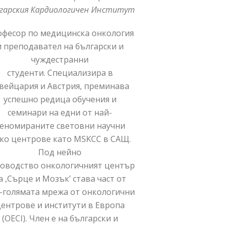
гарския Кардиологичен Институт
фесор по медицинска онкология
и преподавател на български и
чуждестранни
студенти. Специализира в
ейцария и Австрия, преминава
успешно редица обучения и
семинари на едни от най-
еномираните световни научни
ко центрове като MSKCC в САЩ.
Под нейно
оводство онкологичният център
а ,Сърце и Мозък’ става част от
-голямата мрежа от онкологични
ентрове и институти в Европа
(OECI). Член е на български и