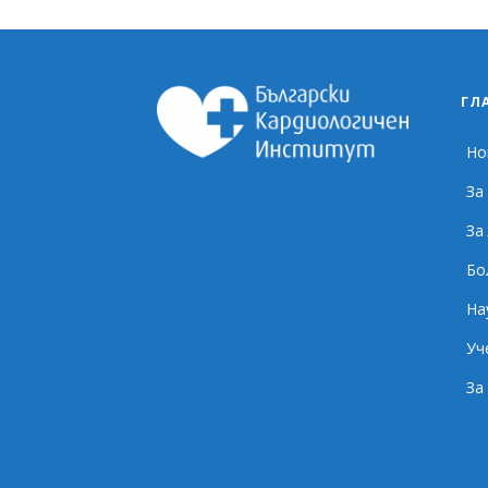
ГЛ
Но
За
За
Бо
На
Уч
За