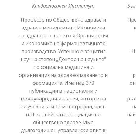
Кардиологичен Институт
Бъл
Професор по Обществено здраве и
Про
здравен мениджмънт, Икономика
на здравеопазването и Организация
и икономика на фармацевтичното
производство. Успешно е защитил
Шв
научна степен „Доктор на науките“
по социална медицина и
организация на здравеопазването и
р
фармацията. Има над 370
он
публикации в национални и
международни издания, автор е на
рък
22 учебника и 12 монографии, член
н
на Европейската асоциация по
най
обществено здраве. Има
ц
дългогодишен управленски опит в