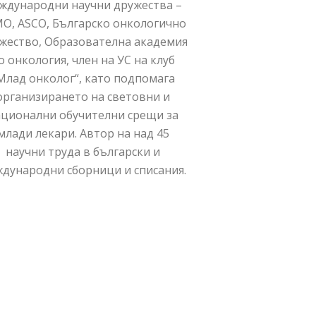
ждународни научни дружества –
O, ASCO, Българско онкологично
жество, Образователна академия
о онкология, член на УС на клуб
Млад онколог“, като подпомага
организирането на световни и
ационални обучителни срещи за
млади лекари. Автор на над 45
научни труда в български и
дународни сборници и списания.