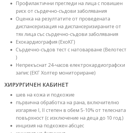
Профилактични прегледи на лица с повишен
риск от сърдечно-съдови заболявания
Оценка на резултатите от проведената
диспансеризация на диспансеризираните от
тях лица със сърдечно-съдови заболявания
Ехокардиография (ЕхоКГ)
Сърдечно-съдов тест с натоварване (Велотест
)
Непрекъснат 24-часов електрокардиографски
запис (ЕКГ Холтер мониториране)
ХИРУРГИЧЕН КАБИНЕТ
шев на кожа и подкожие
първична обработка на рана, включително
изгаряне І, ІІ степен в обем 5-10% от телесната
повърхност (с изключение на деца до 10 год.)
инцизия на подкожен абсцес