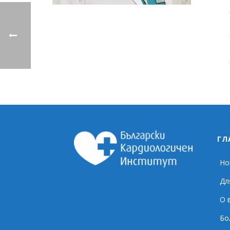
ГЛ
Но
Дл
О 
Бо