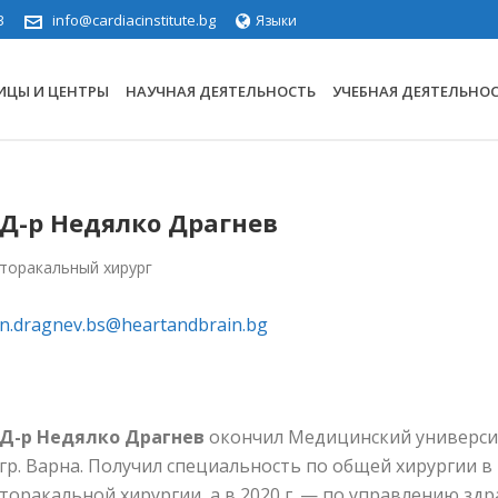
3
info@cardiacinstitute.bg
Языки
ИЦЫ И ЦЕНТРЫ
НАУЧНАЯ ДЕЯТЕЛЬНОСТЬ
УЧЕБНАЯ ДЕЯТЕЛЬНО
Д-р Недялко Драгнев
торакальный хирург
n.dragnev.bs@heartandbrain.bg
Д-р Недялко Драгнев
окончил Медицинский университе
гр. Варна. Получил специальность по общей хирургии в 
торакальной хирургии, а в 2020 г. — по управлению з