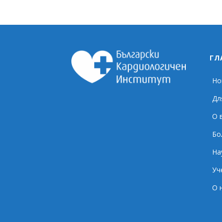
ГЛ
Но
Дл
О 
Бо
На
Уч
О 