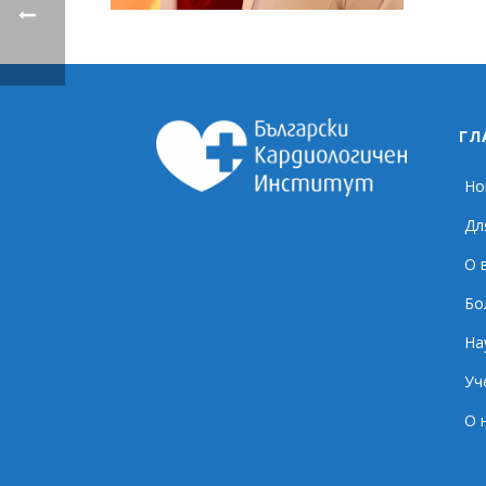
ГЛ
Но
Дл
О 
Бо
На
Уч
О 