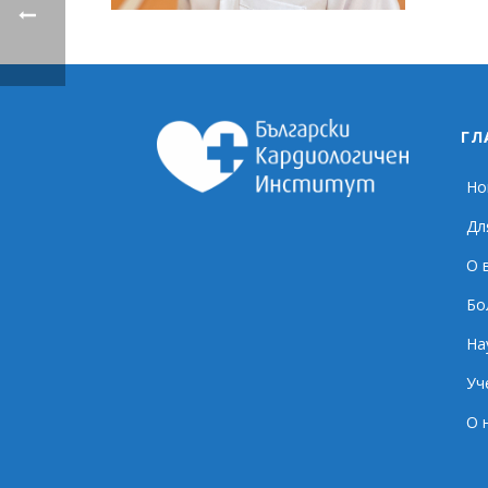
ГЛ
Но
Дл
О 
Бо
На
Уч
О 