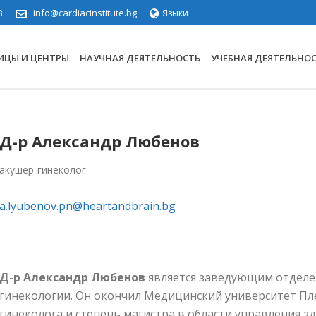
3
info@cardiacinstitute.bg
Языки
ИЦЫ И ЦЕНТРЫ
НАУЧНАЯ ДЕЯТЕЛЬНОСТЬ
УЧЕБНАЯ ДЕЯТЕЛЬНО
Д-р Александр Любенов
акушер-гинеколог
a.lyubenov.pn@heartandbrain.bg
Д-р Александр Любенов
является заведующим отделе
гинекологии. Он окончил Медицинский университет Пле
гинеколога и степень магистра в области управления 