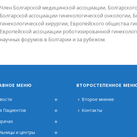
Член Болгарской медицинской ассоциации, Болгарского
Болгарской ассоциации гинекологической онкологии, 
гинекологической хирургии, Европейского общества ги
Европейской ассоциации роботизированной гинекологич
научных форумов в Болгарии и за рубежом.
АВНОЕ МЕНЮ
ВТОРОСТЕПЕННОЕ МЕН
вости
Второе мнение
я Пациентов
Контакты
врачах
льницы и центры