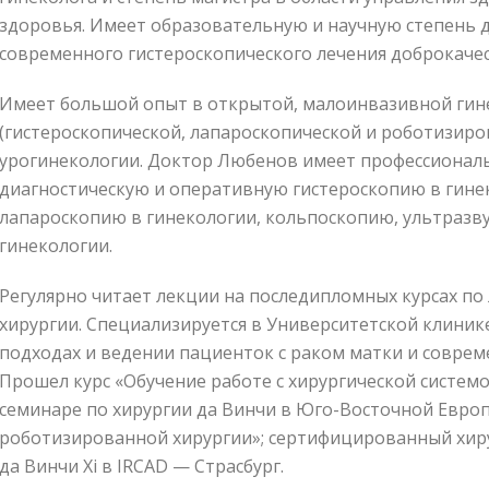
здоровья. Имеет образовательную и научную степень д
современного гистероскопического лечения доброкаче
Имеет большой опыт в открытой, малоинвазивной гин
(гистероскопической, лапароскопической и роботизиро
урогинекологии. Доктор Любенов имеет профессионал
диагностическую и оперативную гистероскопию в гине
лапароскопию в гинекологии, кольпоскопию, ультразву
гинекологии.
Регулярно читает лекции на последипломных курсах по
хирургии. Специализируется в Университетской клини
подходах и ведении пациенток с раком матки и соврем
Прошел курс «Обучение работе с хирургической систем
семинаре по хирургии да Винчи в Юго-Восточной Европ
роботизированной хирургии»; сертифицированный хир
да Винчи Xi в IRCAD — Страсбург.