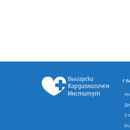
ГЛ
Но
Дл
О 
Бо