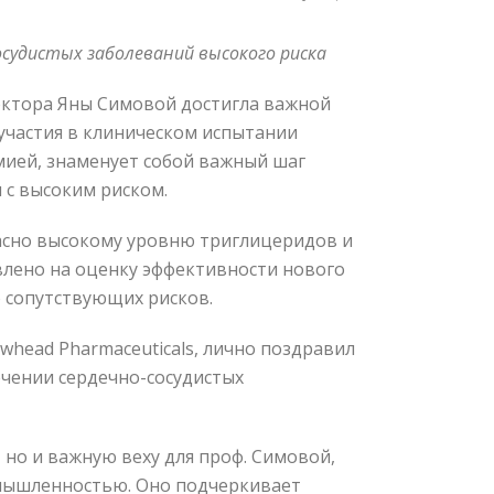
судистых заболеваний высокого риска
доктора Яны Симовой достигла важной
участия в клиническом испытании
мией, знаменует собой важный шаг
 с высоким риском.
пасно высокому уровню триглицеридов и
влено на оценку эффективности нового
 сопутствующих рисков.
head Pharmaceuticals, лично поздравил
ечении сердечно-сосудистых
но и важную веху для проф. Симовой,
мышленностью. Оно подчеркивает