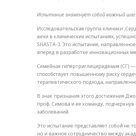
Испытание знаменует собой важный шаг 
Исследовательская группа клиники ,Сер
вехи в клинических испытаниях, успешн
SHASTA-3. Это испытание, направленно
вперед в разработке инновационных мет
Семейная гипертриглицеридемия (СГ) —
способствует повышенному риску серде
терапевтического подхода, направленн
В знак признания этого достижения Джо
проф. Симова и ее команду, подчеркнув
заболеваний.
Это испытание представляет собой не т
но и важное сотрудничество между ак