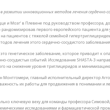
в развитии инновационных методов лечения сердечно-со
дце и Mозг’ в Плевене под руководством профессора, 
о рандомизировав первого европейского пациента для 
е на пациентов с тяжелой семейной гипертриглицериде
одов лечения этого сердечно-сосудистого заболевания
 это генетическое заболевание, которое приводит к о
чно-сосудистых событий. Исследование SHASTA-3 напра
ого на снижение уровня триглицеридов и минимизацию
н Монтгомери, главный исполнительный директор Arrow
 важность их работы для продвижения в понимании и л
олько ключевую веху для команды профессора Симовой, 
адемическими исследованиями и фармацевтической про