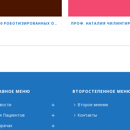
1 500 РОБОТИЗИРОВАННЫХ ОПЕРАЦИЙ С СИСТЕМОЙ DA VINCI: «СЕРДЦЕ И МОЗГ» УКРЕПЛЯЕТ СВОЁ ЛИДЕРСТВО В УРОЛОГИИ
АВНОЕ МЕНЮ
ВТОРОСТЕПЕННОЕ МЕН
вости
Второе мнение
я Пациентов
Контакты
врачах