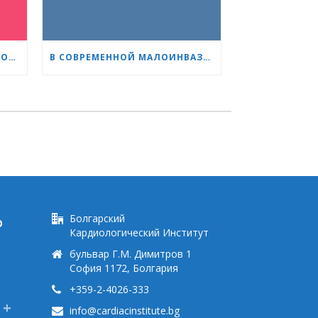
ПРОФ. НАТАЛИЯ ЧИЛИНГИРОВА: НАШИ ПАЦИЕНТЫ — ГЕРОИ, А МЫ ПОМОГАЕМ ИМ СПРАВЛЯТЬСЯ БЫСТРЕЕ И ЛЕГЧЕ
В СОВРЕМЕННОЙ МАЛОИНВАЗИВНОЙ КАРДИОХИРУРГИИ ВОЗРАСТ — ВСЕГО ЛИШЬ ЦИФРА
Болгарский
Ю
Кардиологический Институт
бульвар Г.М. Димитров 1
София 1172, Болгария
+359-2-4026-333
info@cardiacinstitute.bg