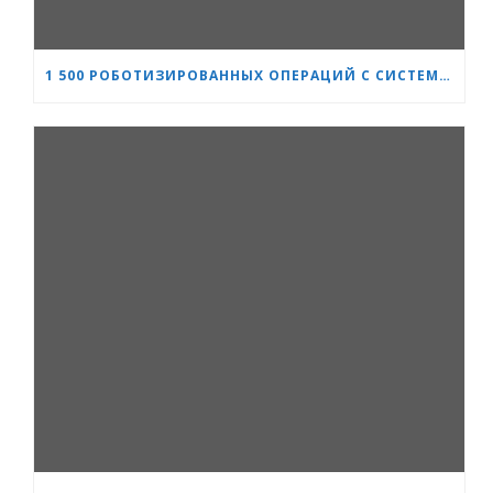
1 500 РОБОТИЗИРОВАННЫХ ОПЕРАЦИЙ С СИСТЕМОЙ DA VINCI: «СЕРДЦЕ И МОЗГ» УКРЕПЛЯЕТ СВОЁ ЛИДЕРСТВО В УРОЛОГИИ