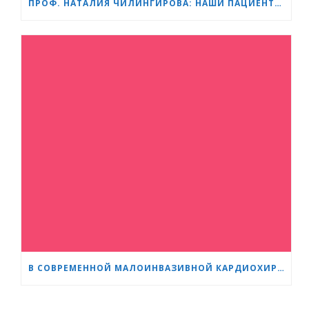
ПРОФ. НАТАЛИЯ ЧИЛИНГИРОВА: НАШИ ПАЦИЕНТЫ — ГЕРОИ, А МЫ ПОМОГАЕМ ИМ СПРАВЛЯТЬСЯ БЫСТРЕЕ И ЛЕГЧЕ
В СОВРЕМЕННОЙ МАЛОИНВАЗИВНОЙ КАРДИОХИРУРГИИ ВОЗРАСТ — ВСЕГО ЛИШЬ ЦИФРА