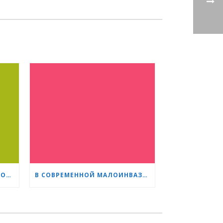
ПРОФ. НАТАЛИЯ ЧИЛИНГИРОВА: НАШИ ПАЦИЕНТЫ — ГЕРОИ, А МЫ ПОМОГАЕМ ИМ СПРАВЛЯТЬСЯ БЫСТРЕЕ И ЛЕГЧЕ
В СОВРЕМЕННОЙ МАЛОИНВАЗИВНОЙ КАРДИОХИРУРГИИ ВОЗРАСТ — ВСЕГО ЛИШЬ ЦИФРА