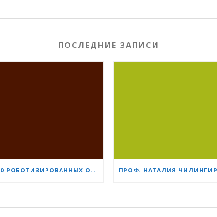
ПОСЛЕДНИЕ ЗАПИСИ
1 500 РОБОТИЗИРОВАННЫХ ОПЕРАЦИЙ С СИСТЕМОЙ DA VINCI: «СЕРДЦЕ И МОЗГ» УКРЕПЛЯЕТ СВОЁ ЛИДЕРСТВО В УРОЛОГИИ