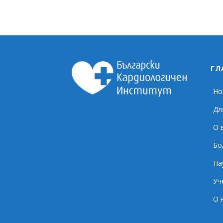
ГЛ
Но
Дл
О 
Бо
На
Уч
О 