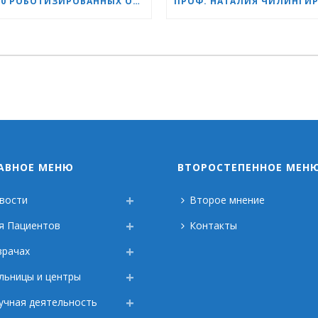
1 500 РОБОТИЗИРОВАННЫХ ОПЕРАЦИЙ С СИСТЕМОЙ DA VINCI: «СЕРДЦЕ И МОЗГ» УКРЕПЛЯЕТ СВОЁ ЛИДЕРСТВО В УРОЛОГИИ
АВНОЕ МЕНЮ
ВТОРОСТЕПЕННОЕ МЕН
вости
Второе мнение
я Пациентов
Контакты
врачах
льницы и центры
учная деятельность