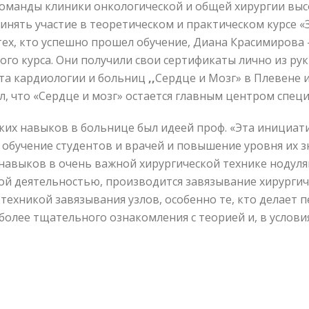
оманды клиники онкологической и общей хирургии вы
инять участие в теоретическом и практическом курсе «
тех, кто успешно прошел обучение, Диана Красимирова 
ого курса. Они получили свои сертификаты лично из ру
ута кардиологии и больниц
,,
Сердце и Мозг» в Плевене и
, что «Сердце и мозг» остается главным центром спец
их навыков в больнице был идеей проф. «Эта инициати
обучение студентов и врачей и повышение уровня их з
 навыков в очень важной хирургической технике нодул
ой деятельностью, производится завязывание хирургиче
техникой завязывания узлов, особенно те, кто делает 
более тщательного ознакомления с теорией и, в условия