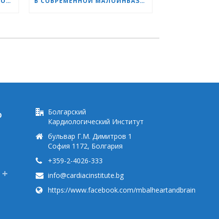
ПРОФ. НАТАЛИЯ ЧИЛИНГИРОВА: НАШИ ПАЦИЕНТЫ — ГЕРОИ, А МЫ ПОМОГАЕМ ИМ СПРАВЛЯТЬСЯ БЫСТРЕЕ И ЛЕГЧЕ
В СОВРЕМЕННОЙ МАЛОИНВАЗИВНОЙ КАРДИОХИРУРГИИ ВОЗРАСТ — ВСЕГО ЛИШЬ ЦИФРА
Болгарский
Ю
Кардиологический Институт
бульвар Г.М. Димитров 1
София 1172, Болгария
+359-2-4026-333
info@cardiacinstitute.bg
https://www.facebook.com/mbalheartandbrain