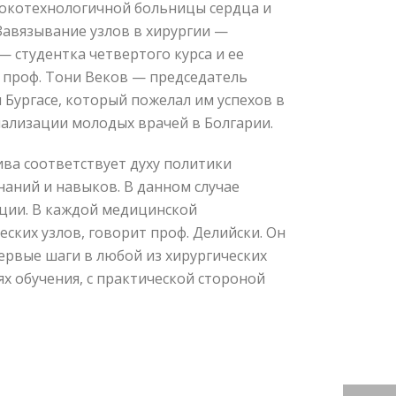
сокотехнологичной больницы сердца и
Завязывание узлов в хирургии —
— студентка четвертого курса и ее
к проф. Тони Веков — председатель
 Бургасе, который пожелал им успехов в
иализации молодых врачей в Болгарии.
ва соответствует духу политики
наний и навыков. В данном случае
яции. В каждой медицинской
ских узлов, говорит проф. Делийски. Он
первые шаги в любой из хирургических
х обучения, с практической стороной