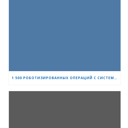
1 500 РОБОТИЗИРОВАННЫХ ОПЕРАЦИЙ С СИСТЕМОЙ DA VINCI: «СЕРДЦЕ И МОЗГ» УКРЕПЛЯЕТ СВОЁ ЛИДЕРСТВО В УРОЛОГИИ