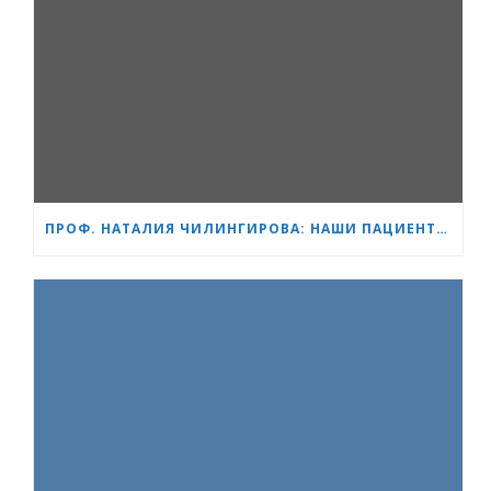
ПРОФ. НАТАЛИЯ ЧИЛИНГИРОВА: НАШИ ПАЦИЕНТЫ — ГЕРОИ, А МЫ ПОМОГАЕМ ИМ СПРАВЛЯТЬСЯ БЫСТРЕЕ И ЛЕГЧЕ