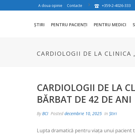
+359-2-4026-333
A doua opinie
Contacte
ȘTIRI
PENTRU PACIENȚI
PENTRU MEDICI
S
CARDIOLOGII DE LA CLINICA 
CARDIOLOGII DE LA CL
BĂRBAT DE 42 DE ANI
By
BCI
Posted
decembrie 10, 2025
In
Știri
Lupta dramatică pentru viața unui pacient tâ