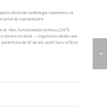
perții clinicii de cardiologie reamintesc că
ra șansă de supraviețuire.
 dr. Iliev, funcționează continuu (24/7).
 cu durere toracică — organizare ideală care
 pacientului de 42 de ani, acest lucru a făcut