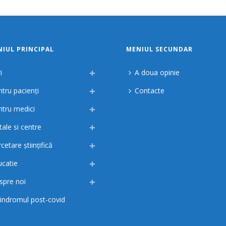
IUL PRINCIPAL
MENIUL SECUNDAR
i
A doua opinie
tru pacienți
Contacte
ntru medici
tale si centre
cetare științifică
ucatie
spre noi
indromul post-covid