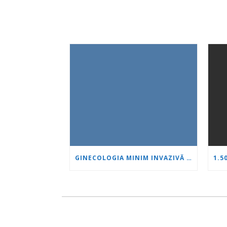
GINECOLOGIA MINIM INVAZIVĂ CA STANDARD: O NOUĂ GENERAȚIE DE SPECIALIȘTI SE FORMEAZĂ LA „INIMĂ ȘI CREIER“