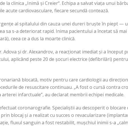
 de la clinica „Inimă și Creier“. Echipa a salvat viața unui băr
rile acute cardiovasculare, fiecare secundă contează.
ențe al spitalului din cauza unei dureri bruște în piept — un
rea sa s-a deteriorat rapid. Inima pacientului a încetat să mai 
ră), ceea ce a dus la moarte clinică.
. Adova și dr. Alexandrov, a reacționat imediat și a început p
lui, aplicând peste 20 de șocuri electrice (defibrilări) pentru
oronariană blocată, motiv pentru care cardiologii au direcțio
ocedurile de resuscitare continuau. „A fost o cursă contra cro
arterei infarctuale”, au declarat membrii echipei medicale.
 efectuat coronarografie. Specialiștii au descoperit o blocare
prin blocaj și a realizat cu succes o revacularizare (implantar
ție, fluxul sanguin a fost restabilit, mușchiul inimii s-a „cal