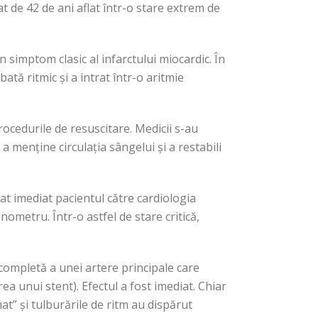
bat de 42 de ani aflat într-o stare extrem de
 simptom clasic al infarctului miocardic. În
bată ritmic și a intrat într-o aritmie
rocedurile de resuscitare. Medicii s-au
 a menține circulația sângelui și a restabili
nat imediat pacientul către cardiologia
nometru. Într-o astfel de stare critică,
 completă a unei artere principale care
ea unui stent). Efectul a fost imediat. Chiar
mat” și tulburările de ritm au dispărut