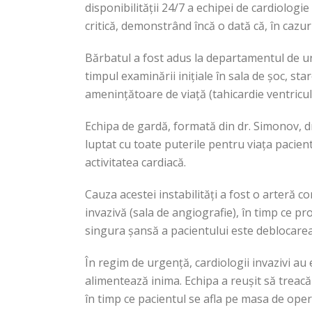
disponibilității 24/7 a echipei de cardiologie
critică, demonstrând încă o dată că, în cazu
Bărbatul a fost adus la departamentul de urg
timpul examinării inițiale în sala de șoc, sta
amenințătoare de viață (tahicardie ventricula
Echipa de gardă, formată din dr. Simonov, dr
luptat cu toate puterile pentru viața pacientu
activitatea cardiacă.
Cauza acestei instabilități a fost o arteră c
invazivă (sala de angiografie), în timp ce pr
singura șansă a pacientului este deblocarea 
În regim de urgență, cardiologii invazivi au
alimentează inima. Echipa a reușit să treacă 
în timp ce pacientul se afla pe masa de opera