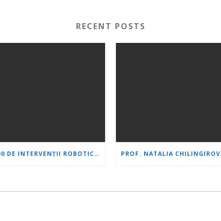
RECENT POSTS
1.500 DE INTERVENȚII ROBOTICE CU SISTEMUL DA VINCI: „INIMĂ ȘI CREIER” ÎȘI CONSOLIDEAZĂ POZIȚIA DE LIDER ÎN UROLOGIE