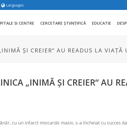
Languages
PITALE SI CENTRE
CERCETARE ȘTIINȚIFICĂ
EDUCATIE
DESP
„INIMĂ ȘI CREIER“ AU READUS LA VIAȚĂ
INICA „INIMĂ ȘI CREIER“ AU R
năr, cu un infarct miocardic masiv, s-a încheiat cu succes dat