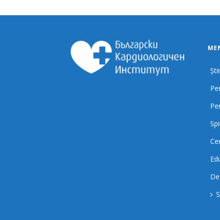
MEN
Știr
Pen
Pe
Spi
Cer
Ed
De
S