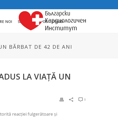
RE NOI
SINDROMUL POST-COVID
 UN BĂRBAT DE 42 DE ANI
EADUS LA VIAȚĂ UN
0
orită reacției fulgerătoare și