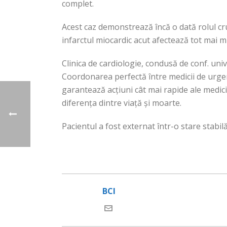
complet.
Acest caz demonstrează încă o dată rolul cruc
infarctul miocardic acut afectează tot mai mu
Clinica de cardiologie, condusă de conf. univ
Coordonarea perfectă între medicii de urgen
garantează acțiuni cât mai rapide ale medicil
diferența dintre viață și moarte.
Pacientul a fost externat într-o stare stabil
BCI