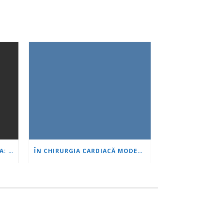
PROF. NATALIA CHILINGIROVA: PACIENȚII NOȘTRI SUNT EROI, IAR NOI ÎI AJUTĂM SĂ FACĂ FAȚĂ MAI RAPID ȘI MAI UȘOR
ÎN CHIRURGIA CARDIACĂ MODERNĂ MINIM INVAZIVĂ, VÂRSTA ESTE DOAR UN NUMĂR