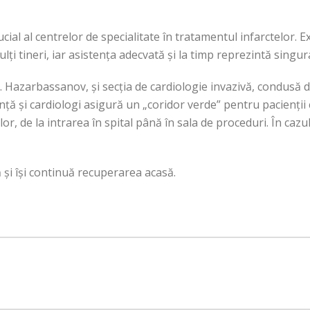
ial al centrelor de specialitate în tratamentul infarctelor. Ex
lți tineri, iar asistența adecvată și la timp reprezintă singu
. Hazarbassanov, și secția de cardiologie invazivă, condusă de
ță și cardiologi asigură un „coridor verde” pentru pacienții
or, de la intrarea în spital până în sala de proceduri. În cazul
ă și își continuă recuperarea acasă.