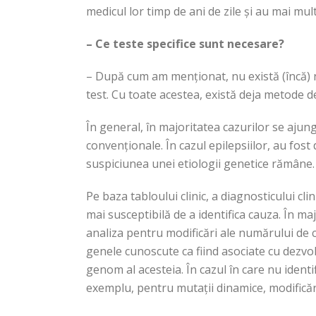
medicul lor timp de ani de zile și au mai mu
– Ce teste specifice sunt necesare?
– După cum am menționat, nu există (încă) n
test. Cu toate acestea, există deja metode d
În general, în majoritatea cazurilor se ajung
convenționale. În cazul epilepsiilor, au fost 
suspiciunea unei etiologii genetice rămâne.
Pe baza tabloului clinic, a diagnosticului cl
mai susceptibilă de a identifica cauza. În m
analiza pentru modificări ale numărului de 
genele cunoscute ca fiind asociate cu dezvol
genom al acesteia. În cazul în care nu ident
exemplu, pentru mutații dinamice, modificăr