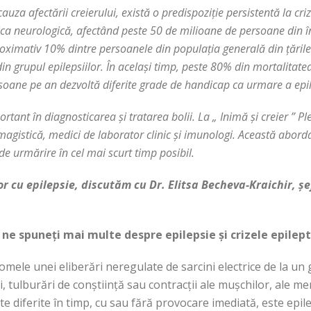
auza afectării creierului, există o predispoziție persistentă la criz
ica neurologică, afectând peste 50 de milioane de persoane din înt
oximativ 10% dintre persoanele din populația generală din țările i
in grupul epilepsiilor.
În același timp, peste 80% din mortalitatea 
soane pe an dezvoltă diferite grade de handicap ca urmare a epil
rtant în diagnosticarea și tratarea bolii.
La „ Inimă și creier ” P
magistică, medici de laborator clinic și imunologi.
Această abordar
de urmărire în cel mai scurt timp posibil.
or cu epilepsie, discutăm cu Dr. Elitsa Becheva-Kraichir, 
ne spuneți mai multe despre epilepsie și crizele epilept
ptomele unei eliberări neregulate de sarcini electrice de la u
i, tulburări de conștiință sau contracții ale mușchilor, ale m
e diferite în timp, cu sau fără provocare imediată, este epile