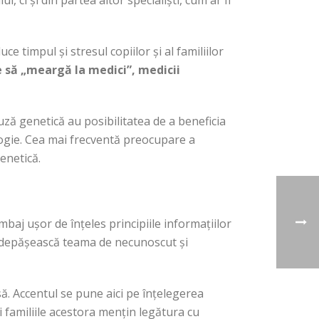
ci și din partea altor specialiști, cum ar fi
 timpul și stresul copiilor și al familiilor
e să „meargă la medici”, medicii
auză genetică au posibilitatea de a beneficia
rologie. Cea mai frecventă preocupare a
genetică.
imbaj ușor de înțeles principiile informațiilor
să depășească teama de necunoscut și
să. Accentul se pune aici pe înțelegerea
i familiile acestora mențin legătura cu