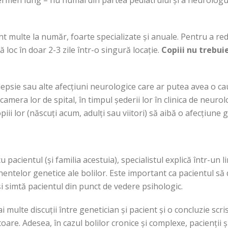
men lung – nu numai din partea pediatrului și a neurologului, 
multe la număr, foarte specializate și anuale. Pentru a reduce
 loc în doar 2-3 zile într-o singură locație.
Copiii nu trebui
epilepsie sau alte afecțiuni neurologice care ar putea avea o c
n camera lor de spital, în timpul șederii lor în clinica de neu
piii lor (născuți acum, adulți sau viitori) să aibă o afecțiune 
 pacientul (și familia acestuia), specialistul explică într-un l
onentelor genetice ale bolilor. Este important ca pacientul 
își simtă pacientul din punct de vedere psihologic.
multe discuții între genetician și pacient și o concluzie scri
are. Adesea, în cazul bolilor cronice și complexe, pacienții ș