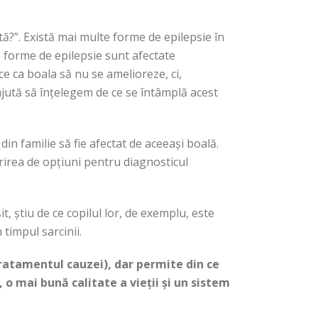
ă?”. Există mai multe forme de epilepsie în
e forme de epilepsie sunt afectate
ce ca boala să nu se amelioreze, ci,
 ajută să înțelegem de ce se întâmplă acest
in familie să fie afectat de aceeași boală.
erirea de opțiuni pentru diagnosticul
t, știu de ce copilul lor, de exemplu, este
 timpul sarcinii.
ratamentul cauzei), dar permite din ce
o mai bună calitate a vieții și un sistem