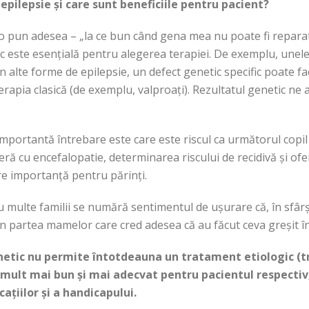
 epilepsie și care sunt beneficiile pentru pacient?
o pun adesea – „la ce bun când gena mea nu poate fi reparat
fic este esențială pentru alegerea terapiei. De exemplu, unel
n alte forme de epilepsie, un defect genetic specific poate fa
erapia clasică (de exemplu, valproați). Rezultatul genetic ne
mportantă întrebare este care este riscul ca următorul copil d
eră cu encefalopatie, determinarea riscului de recidivă și of
e importanță pentru părinți.
u multe familii se numără sentimentul de ușurare că, în sfârși
din partea mamelor care cred adesea că au făcut ceva greșit în
etic nu permite întotdeauna un tratament etiologic (t
ult mai bun și mai adecvat pentru pacientul respectiv, 
ațiilor și a handicapului.