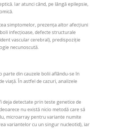
eptică. Iar atunci când, pe lângă epilepsie,
omică.
itatea simptomelor, prezența altor afecțiuni
boli infecțioase, defecte structurale
ident vascular cerebral), predispoziție
logie necunoscută.
 parte din cauzele bolii aflându-se în
 viață. În astfel de cazuri, analizele
i deja detectate prin teste genetice de
e, deoarece nu există nicio metodă care să
plu, microarray pentru variante numite
ea variantelor cu un singur nucleotid), iar