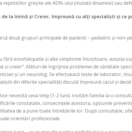
ză a repetițiilor greșite ale ADN-ului (mutații dinamice) sau de
 de la Inimă și Creier, împreună cu alți specialiști și c
rcă două grupuri principale de pacienți – pediatric și non-pe
u fără encefalopatie și alte simptome însoțitoare, aceștia sunt
ă și creier”. Alături de îngrijirea problemei de sănătate speci
netician și un neurolog. Se efectuează teste de laborator, imun
iștii din diferite specialități discută împreună cazul și deci
ice necesită ceva timp (1-2 luni). Invităm familia la o consul
ificările constatate, consecințele acestora, opțiunile preventi
litatea de a pune toate întrebările lor. După consultație, ofe
uale orientări profesionale.