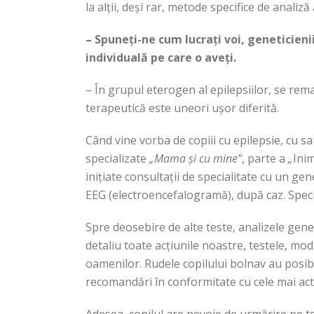
la alții, deși rar, metode specifice de anali
– Spuneți-ne cum lucrați voi, geneticienii
individuală pe care o aveți.
– În grupul eterogen al epilepsiilor, se rema
terapeutică este uneori ușor diferită.
Când vine vorba de copiii cu epilepsie, cu sa
specializate
„Mama și cu mine”
, parte a
„
Inim
inițiate consultații de specialitate cu un ge
EEG (electroencefalogramă), după caz. Special
Spre deosebire de alte teste, analizele genet
detaliu toate acțiunile noastre, testele, mod
oamenilor. Rudele copilului bolnav au posibi
recomandări în conformitate cu cele mai act