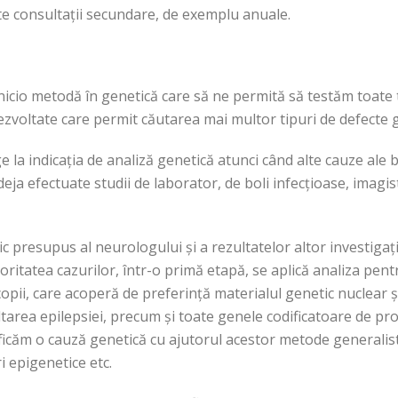
lte consultații secundare, de exemplu anuale.
icio metodă în genetică care să ne permită să testăm toate t
ezvoltate care permit căutarea mai multor tipuri de defecte g
e la indicația de analiză genetică atunci când alte cauze ale 
deja efectuate studii de laborator, de boli infecțioase, imagist
inic presupus al neurologului și a rezultatelor altor investiga
ajoritatea cazurilor, într-o primă etapă, se aplică analiza pe
copii, care acoperă de preferință materialul genetic nuclear
tarea epilepsiei, precum și toate genele codificatoare de pr
ificăm o cauză genetică cu ajutorul acestor metode generalist
i epigenetice etc.