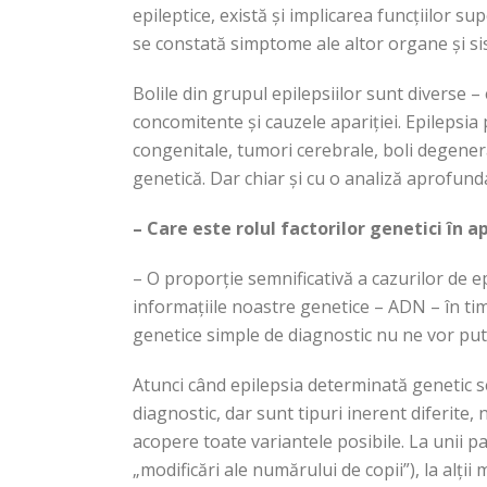
epileptice, există și implicarea funcțiilor s
se constată simptome ale altor organe și s
Bolile din grupul epilepsiilor sunt diverse –
concomitente și cauzele apariției. Epilepsia 
congenitale, tumori cerebrale, boli degenera
genetică. Dar chiar și cu o analiză aprofun
– Care este rolul factorilor genetici în ap
– O proporție semnificativă a cazurilor de e
informațiile noastre genetice – ADN – în timp
genetice simple de diagnostic nu ne vor pute
Atunci când epilepsia determinată genetic se
diagnostic, dar sunt tipuri inerent diferite,
acopere toate variantele posibile. La unii 
„modificări ale numărului de copii”), la alț