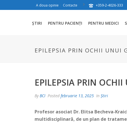
+359-2-4026-333
A doua opinie
Contacte
ȘTIRI
PENTRU PACIENȚI
PENTRU MEDICI
S
EPILEPSIA PRIN OCHII UNUI
EPILEPSIA PRIN OCHII
By
BCI
Posted
februarie 13, 2025
In
Știri
Profesor asociat Dr. Elitsa Becheva-Kraic
multidisciplinară, de un plan de tratame