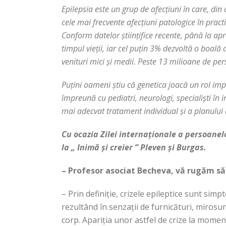
Epilepsia este un grup de afecțiuni în care, din c
cele mai frecvente afecțiuni patologice în pract
Conform datelor științifice recente, până la apr
timpul vieții, iar cel puțin 3% dezvoltă o boală d
venituri mici și medii.
Peste 13 milioane de per
Puțini oameni știu că genetica joacă un rol impo
împreună cu pediatri, neurologi, specialiști în i
mai adecvat tratament individual și a planului 
Cu ocazia Zilei internaționale a persoanel
la „ Inimă și creier ” Pleven și Burgas.
– Profesor asociat
Becheva, vă rugăm să 
– Prin definiție, crizele epileptice sunt sim
rezultând în senzații de furnicături, mirosur
corp. Apariția unor astfel de crize la moment