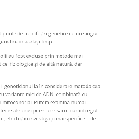
ipurile de modificări genetice cu un singur
enetice în același timp.
bolii au fost excluse prin metode mai
ice, fiziologice și de altă natură, dar
ții, geneticianul ia în considerare metoda cea
ntru variante mici de ADN, combinată cu
 și mitocondrial. Putem examina numai
oteine ale unei persoane sau chiar întregul
e, efectuăm investigații mai specifice – de