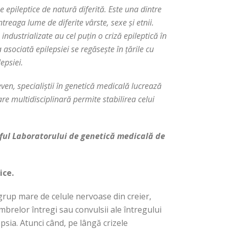
e epileptice de natură diferită.
Este una dintre
reaga lume de diferite vârste, sexe și etnii.
ndustrializate au cel puțin o criză epileptică în
asociată epilepsiei se regăsește în țările cu
epsiei.
leven, specialiștii în genetică medicală lucrează
e multidisciplinară permite stabilirea celui
șeful Laboratorului de genetică medicală de
ice.
n grup mare de celule nervoase din creier,
embrelor întregi sau convulsii ale întregului
psia. Atunci când, pe lângă crizele