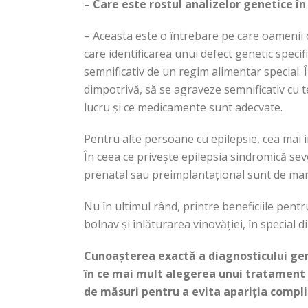
– Care este rostul analizelor genetice în
– Aceasta este o întrebare pe care oamenii 
care identificarea unui defect genetic speci
semnificativ de un regim alimentar special. Î
dimpotrivă, să se agraveze semnificativ cu t
lucru și ce medicamente sunt adecvate.
Pentru alte persoane cu epilepsie, cea mai i
În ceea ce privește epilepsia sindromică sev
prenatal sau preimplantațional sunt de mar
Nu în ultimul rând, printre beneficiile pentr
bolnav și înlăturarea vinovăției, în special 
Cunoașterea exactă a diagnosticului gen
în ce mai mult alegerea unui tratament m
de măsuri pentru a evita apariția complic