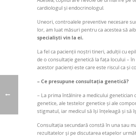
Adesea, copilul are nevoie de urmărire pe ter
cardiologul și endocrinologul.
Uneori, controalele preventive necesare sunt 
lor, am luat măsuri pentru ca acestea să aibă
specialiști vin la ei.
La fel ca pacienții noștri tineri, adulții cu 
de o consultație genetică la fața locului – î
acestor pacienți este care este riscul ca și co
– Ce presupune consultația genetică?
– La prima întâlnire a medicului genetician cu
genetice, ale testelor genetice și ale comp
stigmatul, iar medicul să își înțeleagă și să 
Consultația secundară constă în una sau mai 
rezultatelor și pe discutarea etapelor următo