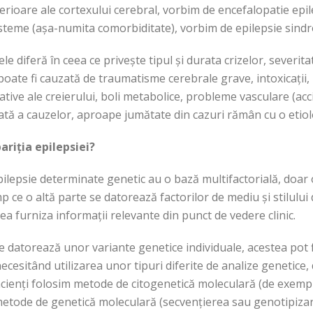
uperioare ale cortexului cerebral, vorbim de encefalopatie epil
isteme (așa-numita comorbiditate), vorbim de epilepsie sindr
 ele diferă în ceea ce privește tipul și durata crizelor, sever
poate fi cauzată de traumatisme cerebrale grave, intoxicații, 
tive ale creierului, boli metabolice, probleme vasculare (acc
dată a cauzelor, aproape jumătate din cazuri rămân cu o etio
ariția epilepsiei?
pilepsie determinate genetic au o bază multifactorială, doar o
 ce o altă parte se datorează factorilor de mediu și stilului de
a furniza informații relevante din punct de vedere clinic.
 datorează unor variante genetice individuale, acestea pot f
 necesitând utilizarea unor tipuri diferite de analize genetic
pacienți folosim metode de citogenetică moleculară (de exem
ii metode de genetică moleculară (secvențierea sau genotipizar