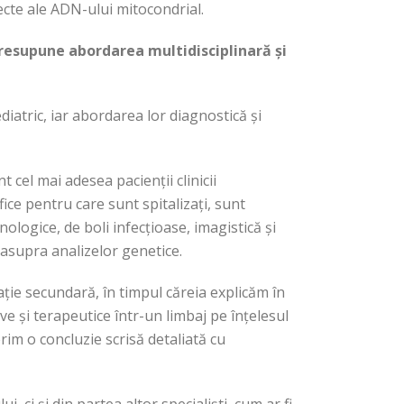
fecte ale ADN-ului mitocondrial.
e presupune abordarea multidisciplinară și
diatric, iar abordarea lor diagnostică și
 cel mai adesea pacienții clinicii
fice pentru care sunt spitalizați, sunt
ologice, de boli infecțioase, imagistică și
d asupra analizelor genetice.
tație secundară, în timpul căreia explicăm în
ve și terapeutice într-un limbaj pe înțelesul
rim o concluzie scrisă detaliată cu