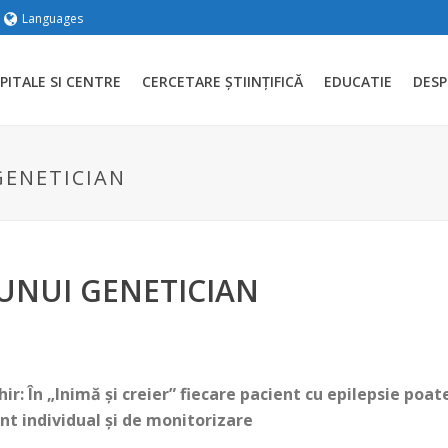
Languages
PITALE SI CENTRE
CERCETARE ȘTIINȚIFICĂ
EDUCATIE
DESP
 GENETICIAN
 UNUI GENETICIAN
hir: În „Inimă și creier” fiecare pacient cu epilepsie poa
nt individual și de monitorizare