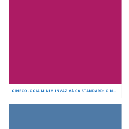
GINECOLOGIA MINIM INVAZIVĂ CA STANDARD: O NOUĂ GENERAȚIE DE SPECIALIȘTI SE FORMEAZĂ LA „INIMĂ ȘI CREIER“