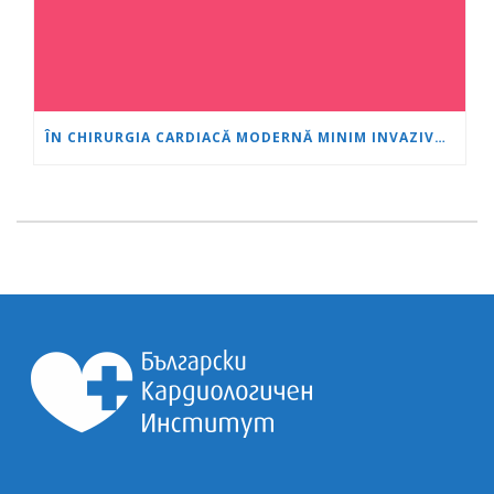
ÎN CHIRURGIA CARDIACĂ MODERNĂ MINIM INVAZIVĂ, VÂRSTA ESTE DOAR UN NUMĂR