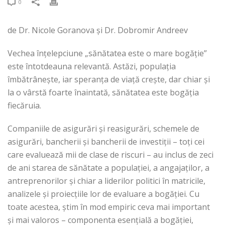
0
de Dr. Nicole Goranova și Dr. Dobromir Andreev
Vechea înțelepciune „sănătatea este o mare bogăție”
este întotdeauna relevantă. Astăzi, populația
îmbătrânește, iar speranța de viață crește, dar chiar și
la o vârstă foarte înaintată, sănătatea este bogăția
fiecăruia.
Companiile de asigurări și reasigurări, schemele de
asigurări, bancherii și bancherii de investiții – toți cei
care evaluează mii de clase de riscuri – au inclus de zeci
de ani starea de sănătate a populației, a angajaților, a
antreprenorilor și chiar a liderilor politici în matricile,
analizele și proiecțiile lor de evaluare a bogăției. Cu
toate acestea, știm în mod empiric ceva mai important
și mai valoros – componenta esențială a bogăției,