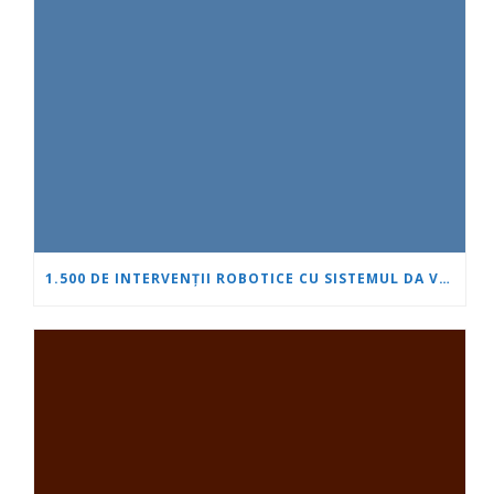
1.500 DE INTERVENȚII ROBOTICE CU SISTEMUL DA VINCI: „INIMĂ ȘI CREIER” ÎȘI CONSOLIDEAZĂ POZIȚIA DE LIDER ÎN UROLOGIE