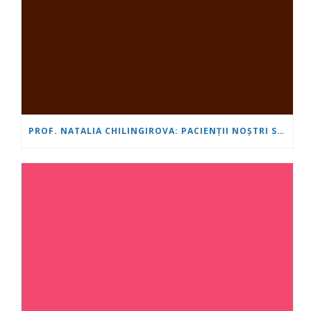
PROF. NATALIA CHILINGIROVA: PACIENȚII NOȘTRI SUNT EROI, IAR NOI ÎI AJUTĂM SĂ FACĂ FAȚĂ MAI RAPID ȘI MAI UȘOR