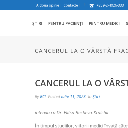
+359-2-4026-333
A doua opinie
Contacte
ȘTIRI
PENTRU PACIENȚI
PENTRU MEDICI
S
CANCERUL LA O VÂRSTĂ FRA
CANCERUL LA O VÂRS
By
BCI
Posted
iulie 11, 2023
In
Știri
interviu cu Dr. Elitsa Becheva-Kraichir
În timpul studiilor, viitorii medici învață cât