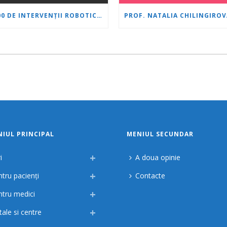
1.500 DE INTERVENȚII ROBOTICE CU SISTEMUL DA VINCI: „INIMĂ ȘI CREIER” ÎȘI CONSOLIDEAZĂ POZIȚIA DE LIDER ÎN UROLOGIE
IUL PRINCIPAL
MENIUL SECUNDAR
i
A doua opinie
tru pacienți
Contacte
ntru medici
tale si centre