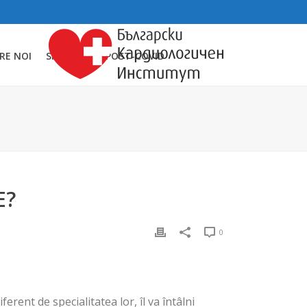
RE NOI
SINDROMUL POST-COVID
E?
0
ferent de specialitatea lor, îl va întâlni