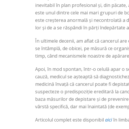
inevitabil în plan profesional și, din păcate
este unul dintre cele mai mari grupuri de 
este creșterea anormală și necontrolată a di
lor și de a se răspândi în părți îndepărtate a
În ultimele decenii, am aflat că cancerul are 
se întâmplă, de obicei, pe măsură ce organ
timp, când mecanismele noastre de apărare 
Apoi, în mod spontan, într-o celulă apar o s
cauză, medicul se așteaptă să diagnostichez
medicină învață că cancerul poate fi depistat
suspecteze o predispoziție ereditară la canc
baza măsurilor de depistare și de prevenire
vârstă specifică, dar mai înaintată (de exem
Articolul complet este disponibil
aici
în limb