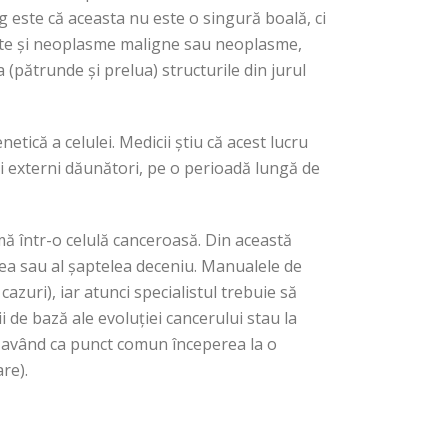
eg este că aceasta nu este o singură boală, ci
mite și neoplasme maligne sau neoplasme,
 (pătrunde și prelua) structurile din jurul
etică a celulei. Medicii știu că acest lucru
i externi dăunători, pe o perioadă lungă de
mă într-o celulă canceroasă. Din această
lea sau al șaptelea deceniu. Manualele de
azuri), iar atunci specialistul trebuie să
 de bază ale evoluției cancerului stau la
, având ca punct comun începerea la o
re).