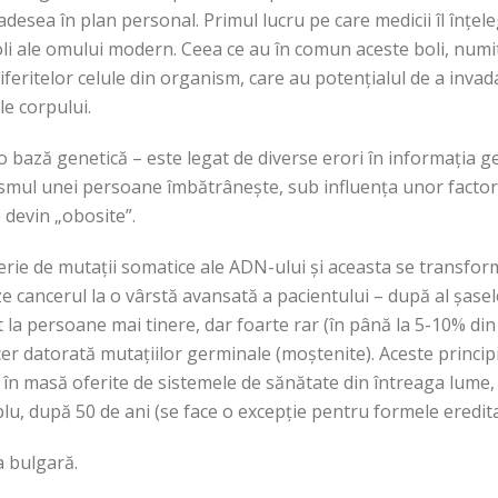
, adesea în plan personal. Primul lucru pe care medicii îl înțel
boli ale omului modern. Ceea ce au în comun aceste boli, nu
feritelor celule din organism, care au potențialul de a invada
le corpului.
o bază genetică – este legat de diverse erori în informația gen
ismul unei persoane îmbătrânește, sub influența unor factor
devin „obosite”.
erie de mutații somatice ale ADN-ului și aceasta se transfor
e cancerul la o vârstă avansată a pacientului – după al șase
 la persoane mai tinere, dar foarte rar (în până la 5-10% din c
er datorată mutațiilor germinale (moștenite). Aceste principii
 în masă oferite de sistemele de sănătate din întreaga lume
plu, după 50 de ani (se face o excepție pentru formele eredita
a bulgară.