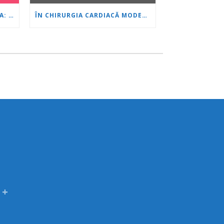
PROF. NATALIA CHILINGIROVA: PACIENȚII NOȘTRI SUNT EROI, IAR NOI ÎI AJUTĂM SĂ FACĂ FAȚĂ MAI RAPID ȘI MAI UȘOR
ÎN CHIRURGIA CARDIACĂ MODERNĂ MINIM INVAZIVĂ, VÂRSTA ESTE DOAR UN NUMĂR