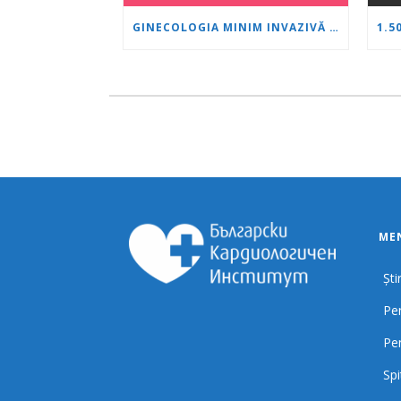
GINECOLOGIA MINIM INVAZIVĂ CA STANDARD: O NOUĂ GENERAȚIE DE SPECIALIȘTI SE FORMEAZĂ LA „INIMĂ ȘI CREIER“
MEN
Știr
Pen
Pe
Spi