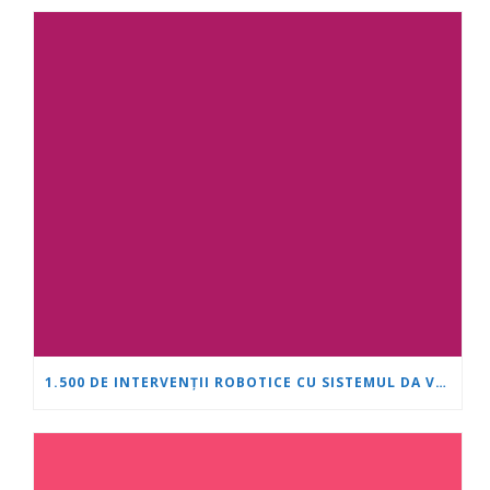
1.500 DE INTERVENȚII ROBOTICE CU SISTEMUL DA VINCI: „INIMĂ ȘI CREIER” ÎȘI CONSOLIDEAZĂ POZIȚIA DE LIDER ÎN UROLOGIE