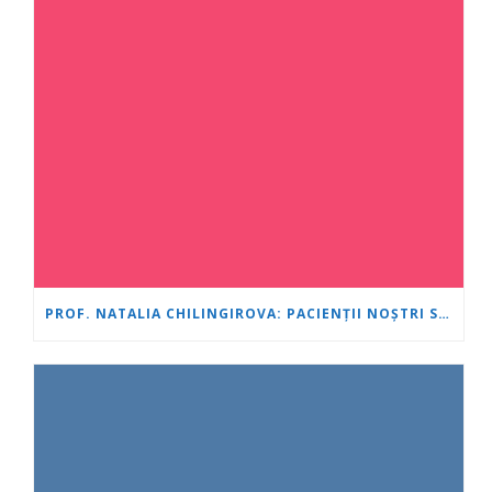
PROF. NATALIA CHILINGIROVA: PACIENȚII NOȘTRI SUNT EROI, IAR NOI ÎI AJUTĂM SĂ FACĂ FAȚĂ MAI RAPID ȘI MAI UȘOR