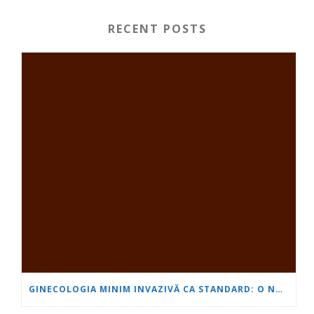
RECENT POSTS
GINECOLOGIA MINIM INVAZIVĂ CA STANDARD: O NOUĂ GENERAȚIE DE SPECIALIȘTI SE FORMEAZĂ LA „INIMĂ ȘI CREIER“