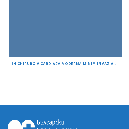
ÎN CHIRURGIA CARDIACĂ MODERNĂ MINIM INVAZIVĂ, VÂRSTA ESTE DOAR UN NUMĂR