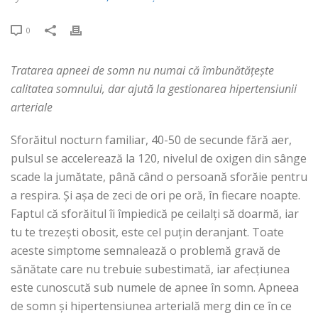
0
Tratarea apneei de somn nu numai că îmbunătățește
calitatea somnului, dar ajută la gestionarea hipertensiunii
arteriale
Sforăitul nocturn familiar, 40-50 de secunde fără aer,
pulsul se accelerează la 120, nivelul de oxigen din sânge
scade la jumătate, până când o persoană sforăie pentru
a respira. Și așa de zeci de ori pe oră, în fiecare noapte.
Faptul că sforăitul îi împiedică pe ceilalți să doarmă, iar
tu te trezești obosit, este cel puțin deranjant. Toate
aceste simptome semnalează o problemă gravă de
sănătate care nu trebuie subestimată, iar afecțiunea
este cunoscută sub numele de apnee în somn. Apneea
de somn și hipertensiunea arterială merg din ce în ce