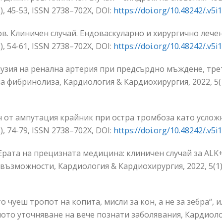
, 45-53, ISSN 2738–702Х,
DOI:
https://doi.org/10.48242/.v5i1
ов. Клиничен случай. Ендоваскуларно и хирургично лечен
, 54-61, ISSN 2738–702Х,
DOI:
https://doi.org/10.48242/.v5i1
узия на ренална артерия при предсърдно мъждене, тре
фибринолиза, Кардиология & Кардиохирургия, 2022, 5(1)
ен от ампутация крайник при остра тромбоза като услож
, 74-79, ISSN 2738–702Х,
DOI:
https://doi.org/10.48242/.v5i1
. Ерата на прецизната медицина: клиничен случай за AL
ъзможности, Кардиология & Кардиохирургия, 2022, 5(1), 
о чуеш тропот на копита, мисли за кон, а не за зебра“, 
о уточняване на вече познати заболявания, Кардиология