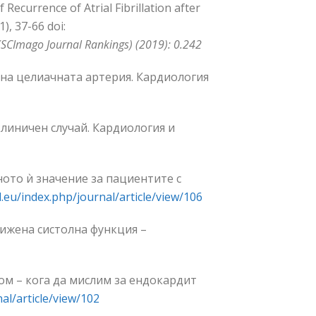
 Recurrence of Atrial Fibrillation аfter
), 37-66 doi:
(SCImago Journal Rankings) (2019): 0.242
я на целиачната артерия. Кардиология
клиничен случай. Кардиология и
ното ѝ значение за пациентите с
l.eu/index.php/journal/article/view/106
ижена систолна функция –
ром – кога да мислим за ендокардит
al/article/view/102