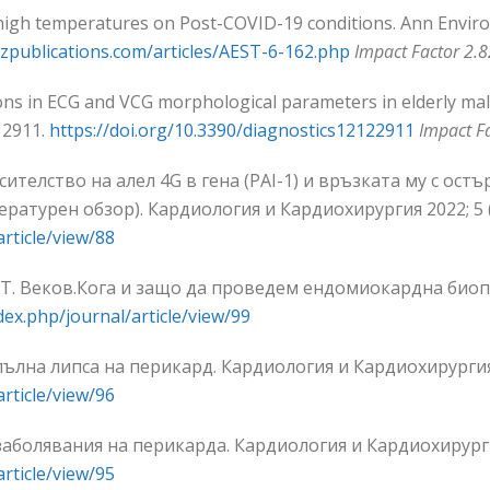
 high temperatures on Post-COVID-19 conditions. Ann Environ 
zpublications.com/articles/AEST-6-162.php
Impact Factor 2.8
ations in ECG and VCG morphological parameters in elderly mal
, 2911.
https://doi.org/10.3390/diagnostics12122911
Impact F
Носителство на aлел 4G в гена (PAI-1) и връзката му с о
ературен обзор). Кардиология и Кардиохирургия 2022; 5 (
article/view/88
в, T. Веков.Кога и защо да проведем ендомиокардна био
dex.php/journal/article/view/99
пълна липса на перикард. Кардиология и Кардиохирургия 2
article/view/96
 заболявания на перикарда. Кардиология и Кардиохирургия
article/view/95