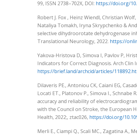
99, ISSN 2738–702Х,
DOI:
https://doi.org/10
Robert J. Fox , Heinz Wiendl, Christian Wol
Nataliya Tomakh, Iryna Skrypchenko & Andre
selective dihydroorotate dehydrogenase inhib
Translational Neurology, 2022.
https://onl
Yakova-Hristova D, Simova I, Pavlov P, Hri
Indicators for Correct Diagnosis. Arch Clin 
https://brief.land/archcid/articles/118892.h
Dilaveris PE., Antoniou CK, Caiani EG, Casa
Locati ET., Platonov P., Simova I., Schnabe
accuracy and reliability of electrocardiogram
with the Council on Stroke, the European H
Health, 2022;, ztac026,
https://doi.org/10.1
Merli E., Ciampi Q., Scali MC., Zagatina A.,