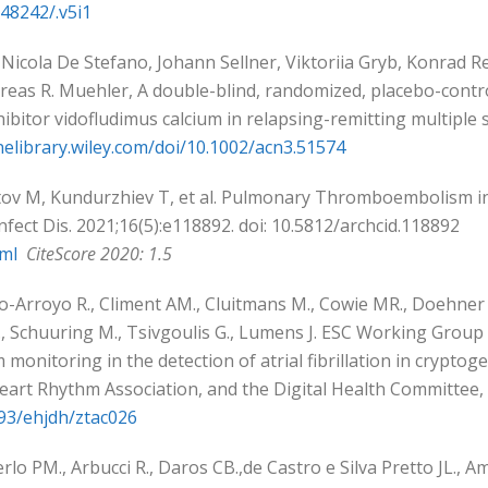
.48242/.v5i1
f, Nicola De Stefano, Johann Sellner, Viktoriia Gryb, Konrad
as R. Muehler, A double-blind, randomized, placebo-control
itor vidofludimus calcium in relapsing-remitting multiple sc
inelibrary.wiley.com/doi/10.1002/acn3.51574
stov M, Kundurzhiev T, et al. Pulmonary Thromboembolism in
Infect Dis. 2021;16(5):e118892. doi: 10.5812/archcid.118892
tml
CiteScore 2020: 1.5
do-Arroyo R., Climent AM., Cluitmans M., Cowie MR., Doehner W
 R., Schuuring M., Tsivgoulis G., Lumens J. ESC Working Group
 monitoring in the detection of atrial fibrillation in cryptog
eart Rhythm Association, and the Digital Health Committee,
093/ehjdh/ztac026
 Merlo PM., Arbucci R., Daros CB.,de Castro e Silva Pretto JL.