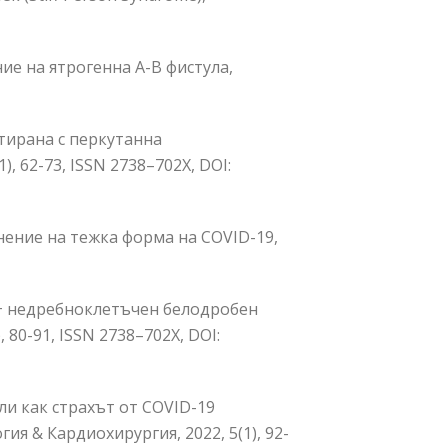
ие на ятрогенна А-В фистула,
тирана с перкутанна
, 62-73, ISSN 2738–702Х,
DOI:
нение на тежка форма на COVID-19,
K+ недребноклетъчен белодробен
80-91, ISSN 2738–702Х,
DOI:
или как страхът от COVID-19
 & Кардиохирургия, 2022, 5(1), 92-