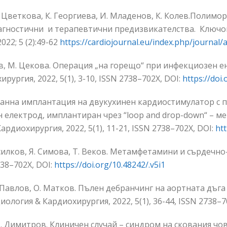
. Цветкова, К. Георгиева, И. Младенов, К. Колев.Полим
иагностични и терапевтични предизвикателства. Ключо
22; 5 (2):49-62
https://cardiojournal.eu/index.php/journal/a
тов, М. Цекова. Операция „на горещо“ при инфекциозен 
ургия, 2022, 5(1), 3-10, ISSN 2738–702Х,
DOI:
https://doi.
странна имплантация на двукухинен кардиостимулатор с
 електрод, имплантиран чрез “loop and drop-down“ – м
рдиохирургия, 2022, 5(1), 11-21, ISSN 2738–702Х,
DOI:
htt
Василков, Я. Симова, Т. Веков. Meтамфетамини и сърдечн
738–702Х,
DOI:
https://doi.org/10.48242/.v5i1
П. Павлов, О. Матков. Пълен дебранчинг на аортната дъг
логия & Кардиохирургия, 2022, 5(1), 36-44, ISSN 2738–7
И. Димитров. Клиничен случай – синдром на скования чове