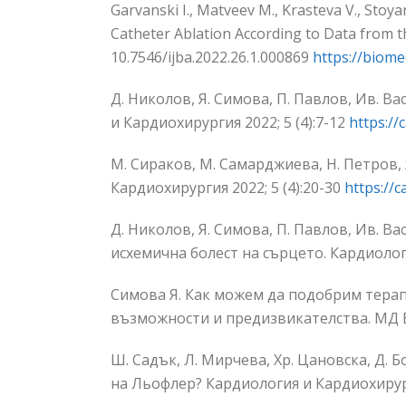
Garvanski I., Matveev M., Krasteva V., Stoya
Catheter Ablation According to Data from t
10.7546/ijba.2022.26.1.000869
https://biome
Д. Николов, Я. Симова, П. Павлов, Ив. В
и Кардиохирургия 2022; 5 (4):7-12
https://
М. Сираков, М. Самарджиева, Н. Петров, 
Кардиохирургия 2022; 5 (4):20-30
https://c
Д. Николов, Я. Симова, П. Павлов, Ив. В
исхемична болест на сърцето. Кардиологи
Симова Я. Как можем да подобрим терап
възможности и предизвикателства. МД Бъ
Ш. Садък, Л. Мирчева, Хр. Цановска, Д. 
на Льофлер? Кардиология и Кардиохирурги