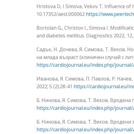
Hristova D, I Simova, Vekov T. Influence of
10.17352/aest.000062
https://www.peertech
Bortolan G., Christov I., Simova I. Modific
and diabetes mellitus. Diagnostics 2022, 12
Садък, Н. Дочева, Я. Симова, Т. Веков. 
на млада възраст (клиничен случай с лит
https://cardiojournal.eu/index.php/journal/
Иванова, Я. Симова, П. Павлов, Р. Наче
2022; 5 (2):28-41
https://cardiojournal.eu/in
Б. Нинова, Я. Симова, Т. Веков. Вродена 
https://cardiojournal.eu/index.php/journal/
Б. Нинова, Я. Симова, Т. Веков. Вродени
https://cardiojournal.eu/index.php/journal/