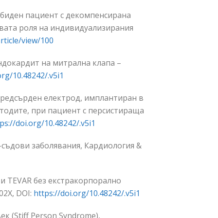
орбиден пациент с декомпенсирана
вата роля на индивидуализирания
rticle/view/100
ендокардит на митрална клапа –
org/10.48242/.v5i1
 предсърден електрод, имплантиран в
етодите, при пациент с персистиращa
ps://doi.org/10.48242/.v5i1
о-съдови заболявания, Кардиология &
а и TEVAR без екстракорпорално
02Х,
DOI:
https://doi.org/10.48242/.v5i1
к (Stiff Person Syndrome),