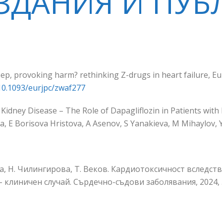
ЗДАНИЯ И ПУ
eep, provoking harm? rethinking Z-drugs in heart failure, E
/10.1093/eurjpc/zwaf277
 Kidney Disease – The Role of Dapagliflozin in Patients wit
a, E Borisova Hristova, A Asenov, S Yanakieva, M Mihaylov, 
а, Н. Чилингирова, Т. Веков. Кардиотоксичност вследст
клиничен случай. Сърдечно-съдови заболявания, 2024, 5