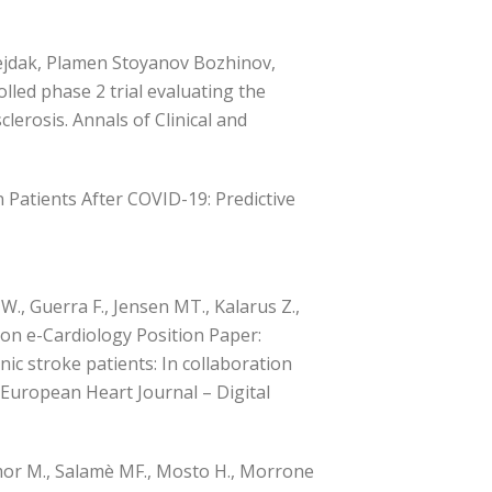
 Rejdak, Plamen Stoyanov Bozhinov,
led phase 2 trial evaluating the
lerosis. Annals of Clinical and
 Patients After COVID-19: Predictive
., Guerra F., Jensen MT., Kalarus Z.,
 on e-Cardiology Position Paper:
enic stroke patients: In collaboration
 European Heart Journal – Digital
, Amor M., Salamè MF., Mosto H., Morrone