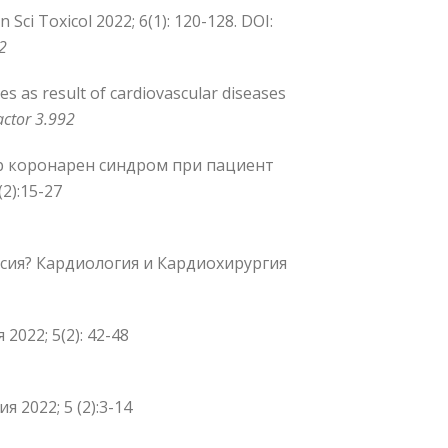
Sci Toxicol 2022; 6(1): 120-128. DOI:
2
es as result of cardiovascular diseases
actor 3.992
стър коронарен синдром при пациент
2):15-27
псия? Кардиология и Кардиохирургия
022; 5(2): 42-48
 2022; 5 (2):3-14