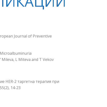
БЛИКАЦИИ
uropean Journal of Preventive
h Microalbuminuria
Y Mileva, L Miteva and Т Vekov
вие HER-2 таргетна терапия при
5(2), 14-23