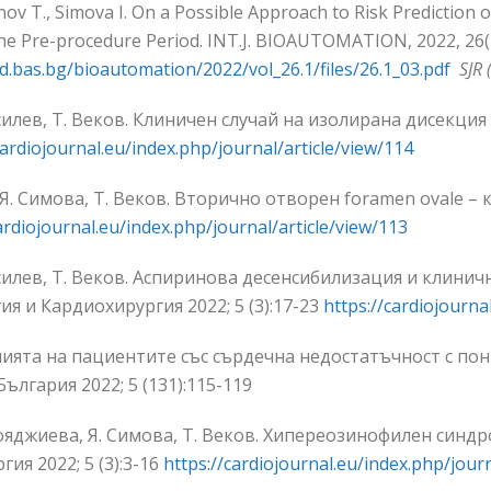
nov T., Simova I. On a Possible Approach to Risk Prediction of
he Pre-procedure Period. INT.J. BIOAUTOMATION, 2022, 26(1
d.bas.bg/bioautomation/2022/vol_26.1/files/26.1_03.pdf
SJR 
асилев, Т. Веков. Клиничен случай на изолирана дисекци
cardiojournal.eu/index.php/journal/article/view/114
Я. Симова, Т. Веков. Вторично отворен foramen ovale – 
ardiojournal.eu/index.php/journal/article/view/113
асилев, Т. Веков. Аспиринова десенсибилизация и клинич
я и Кардиохирургия 2022; 5 (3):17-23
https://cardiojourna
ията на пациентите със сърдечна недостатъчност с пон
лгария 2022; 5 (131):115-119
Бояджиева, Я. Симова, Т. Веков. Хипереозинофилен синд
я 2022; 5 (3):3-16
https://cardiojournal.eu/index.php/journ