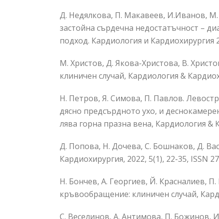
Д. Недялкова, П. Макавеев, И.Иванов, М
застойна сърдечна недостатъчност – д
подход. Кардиология и Кардиохирургия 20
М. Христов, Д. Якова-Христова, В. Хрис
клиничен случай, Кардиология & Кардиохир
Н. Петров, Я. Симова, П. Павлов. Лево
дясно предсърдното ухо, и деснокамерен
лява горна празна вена, Кардиология & Ка
Д. Попова, Н. Дочева, С. Бошнаков, Д. 
Кардиохирургия, 2022, 5(1), 22-35, ISSN 2
Н. Бончев, А. Георгиев, Й. Красналиев, 
кръвообращение: клиничен случай, Кардио
С. Веселинов, А. Антимова, П. Божинов, 