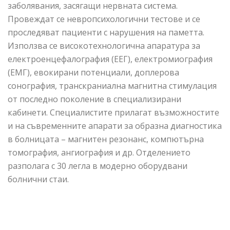
заболявания, засягащи нервната система.
Провеждат се невропсихологични тестове и се
проследяват пациенти с нарушения на паметта.
Използва се високотехнологична апаратура за
електроенцефалография (ЕЕГ), електромиография
(ЕМГ), евокирани потенциали, доплерова
сонография, транскраниална магнитна стимулация
от последно поколение в специализирани
кабинети. Специалистите прилагат възможностите
и на съвременните апарати за образна диагностика
в болницата – магнитен резонанс, компютърна
томография, ангиография и др. Отделението
разполага с 30 легла в модерно оборудвани
болнични стаи.