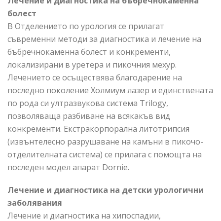
Лечение и диагностика на бъбречнокаменна
болест
В Отделението по урология се прилагат
съвременни методи за диагностика и лечение на
бъбречнокаменна болест и конкременти,
локализирани в уретера и пикочния мехур.
Лечението се осъществява благодарение на
последно поколение Холмиум лазер и единствената
по рода си ултразвукова система Trilogy,
позволяваща разбиване на всякакъв вид
конкременти. Екстракорпорална литотрипсия
(извънтелесно разрушаване на камъни в пикочо-
отделителната система) се прилага с помощта на
последен модел апарат Dornie.
Лечение и диагностика на детски урологични
заболявания
Лечение и диагностика на хипоспадии,