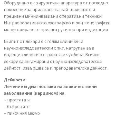
Оборудвано е с хирургична апаратура от последно
поколение за прилагане на най-щадящите и
прецизни миниинвазивни оперативни техники.
Интраоперативното ехографско и рентгенографско
мониториране се прилага рутинно при индикации.
Екипът от лекари е с голям клиничен и
научноизследователски опит, натрупан във
водещи клиники в страната и чужбина. Всички
лекари са ангажирани с научноизследователска
дейност, извършва се и преподавателска дейност.
Дейности:
Лечение и диагностика на злокачествени
заболявания (карцином) на:
– простатата
– бъбреците
– пикочния мехур