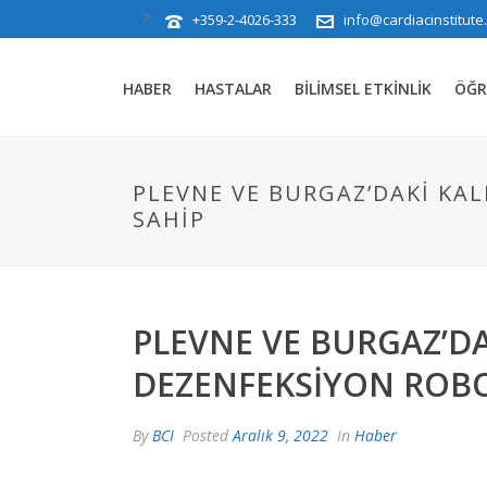
+359-2-4026-333
info@cardiacinstitute
HABER
HASTALAR
BILIMSEL ETKINLIK
ÖĞR
PLEVNE VE BURGAZ’DAKI KAL
SAHIP
PLEVNE VE BURGAZ’DA
DEZENFEKSIYON ROBO
By
BCI
Posted
Aralık 9, 2022
In
Haber