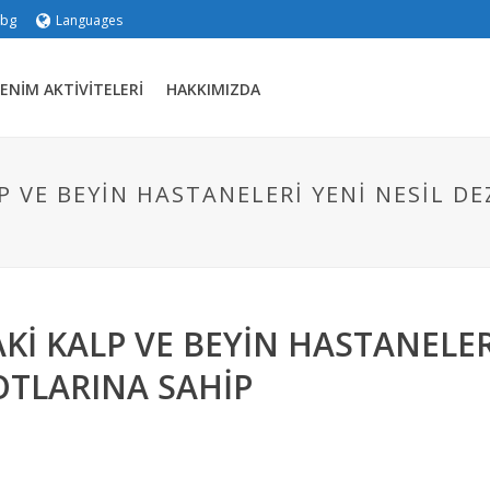
.bg
Languages
ENIM AKTIVITELERI
HAKKIMIZDA
P VE BEYIN HASTANELERI YENI NESIL 
KI KALP VE BEYIN HASTANELER
TLARINA SAHIP