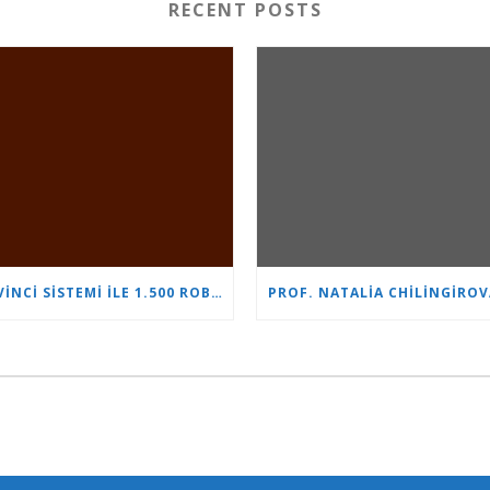
RECENT POSTS
DA VINCI SISTEMI ILE 1.500 ROBOTIK AMELIYAT: “KALP VE BEYIN” ÜROLOJIDE LIDERLIĞINI PEKIŞTIRIYOR