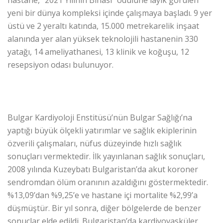
hastane, “2021 Yılının Binası” ödülüne layık görülen
yeni bir dünya kompleksi içinde çalışmaya başladı. 9 yer
üstü ve 2 yeraltı katında, 15.000 metrekarelik inşaat
alanında yer alan yüksek teknolojili hastanenin 330
yatağı, 14 ameliyathanesi, 13 klinik ve koğuşu, 12
resepsiyon odası bulunuyor.
Bulgar Kardiyoloji Enstitüsü’nün Bulgar Sağlığı’na
yaptığı büyük ölçekli yatırımlar ve sağlık ekiplerinin
özverili çalışmaları, nüfus düzeyinde hızlı sağlık
sonuçları vermektedir. İlk yayınlanan sağlık sonuçları,
2008 yılında Kuzeybatı Bulgaristan’da akut koroner
sendromdan ölüm oranının azaldığını göstermektedir.
%13,09’dan %9,25’e ve hastane içi mortalite %2,99’a
düşmüştür. Bir yıl sonra, diğer bölgelerde de benzer
sonuçlar elde edildi. Bulgaristan’da kardiyovasküler