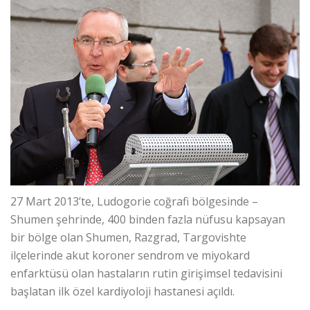
27 Mart 2013’te, Ludogorie coğrafi bölgesinde –
Shumen şehrinde, 400 binden fazla nüfusu kapsayan
bir bölge olan Shumen, Razgrad, Targovishte
ilçelerinde akut koroner sendrom ve miyokard
enfarktüsü olan hastaların rutin girişimsel tedavisini
başlatan ilk özel kardiyoloji hastanesi açıldı.