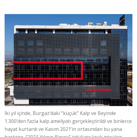
İki yıl içinde, Burgaz’daki “küçük” Kalp ve Beyinde
1.300’den fazla kalp ameliyatı gerçekleştirildi ve binlerce
hayat kurtardı ve Kasım 2021’in ortasından bu yana