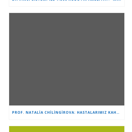
PROF. NATALIA CHILINGIROVA: HASTALARIMIZ KAHRAMAN VE BIZ ONLARA DAHA HIZLI VE DAHA KOLAY BAŞA ÇIKMALARINDA YARDIMCI OLUYORUZ