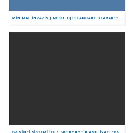
MINIMAL İNVAZIV JINEKOLOJI STANDART OLARAK: “KALP VE BEYIN”DE YENI NESIL UZMANLAR EĞITILIYOR
DA VINCI SISTEMI ILE 1.500 ROBOTIK AMELIYAT: “KALP VE BEYIN” ÜROLOJIDE LIDERLIĞINI PEKIŞTIRIYOR