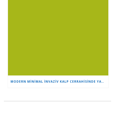
MODERN MINIMAL INVAZIV KALP CERRAHISINDE YAŞ SADECE BIR SAYIDIR