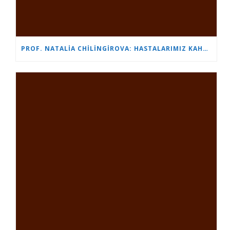
PROF. NATALIA CHILINGIROVA: HASTALARIMIZ KAHRAMAN VE BIZ ONLARA DAHA HIZLI VE DAHA KOLAY BAŞA ÇIKMALARINDA YARDIMCI OLUYORUZ