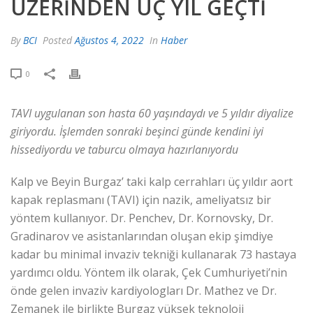
ÜZERINDEN ÜÇ YIL GEÇTI
By
BCI
Posted
Ağustos 4, 2022
In
Haber
0
TAVI uygulanan son hasta 60 yaşındaydı ve 5 yıldır diyalize
giriyordu. İşlemden sonraki beşinci günde kendini iyi
hissediyordu ve taburcu olmaya hazırlanıyordu
Kalp ve Beyin Burgaz’ taki kalp cerrahları üç yıldır aort
kapak replasmanı (TAVI) için nazik, ameliyatsız bir
yöntem kullanıyor. Dr. Penchev, Dr. Kornovsky, Dr.
Gradinarov ve asistanlarından oluşan ekip şimdiye
kadar bu minimal invaziv tekniği kullanarak 73 hastaya
yardımcı oldu. Yöntem ilk olarak, Çek Cumhuriyeti’nin
önde gelen invaziv kardiyologları Dr. Mathez ve Dr.
Zemanek ile birlikte Burgaz yüksek teknoloji