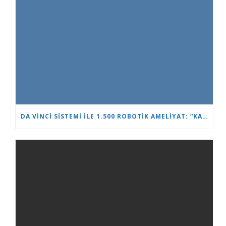
DA VINCI SISTEMI ILE 1.500 ROBOTIK AMELIYAT: “KALP VE BEYIN” ÜROLOJIDE LIDERLIĞINI PEKIŞTIRIYOR