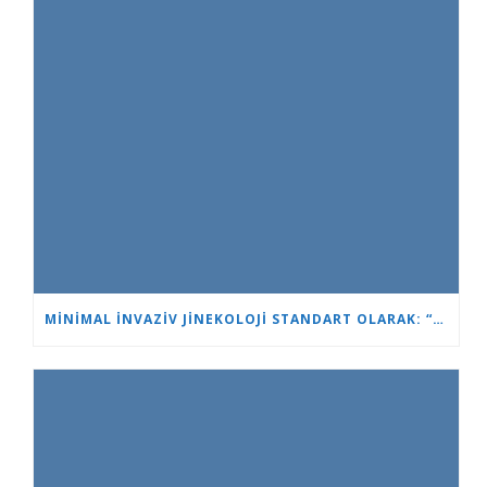
MINIMAL İNVAZIV JINEKOLOJI STANDART OLARAK: “KALP VE BEYIN”DE YENI NESIL UZMANLAR EĞITILIYOR