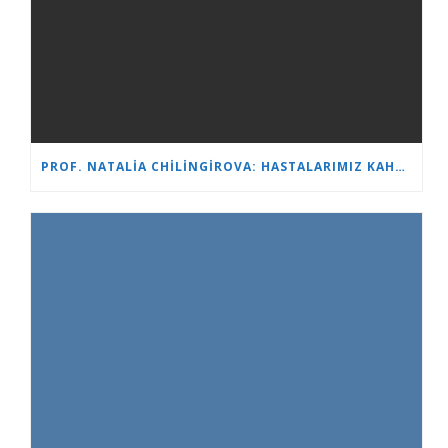
PROF. NATALIA CHILINGIROVA: HASTALARIMIZ KAHRAMAN VE BIZ ONLARA DAHA HIZLI VE DAHA KOLAY BAŞA ÇIKMALARINDA YARDIMCI OLUYORUZ