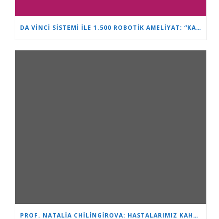
DA VINCI SISTEMI ILE 1.500 ROBOTIK AMELIYAT: “KALP VE BEYIN” ÜROLOJIDE LIDERLIĞINI PEKIŞTIRIYOR
PROF. NATALIA CHILINGIROVA: HASTALARIMIZ KAHRAMAN VE BIZ ONLARA DAHA HIZLI VE DAHA KOLAY BAŞA ÇIKMALARINDA YARDIMCI OLUYORUZ