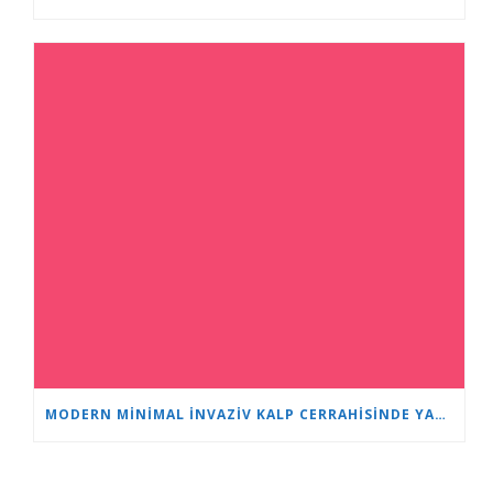
MODERN MINIMAL INVAZIV KALP CERRAHISINDE YAŞ SADECE BIR SAYIDIR