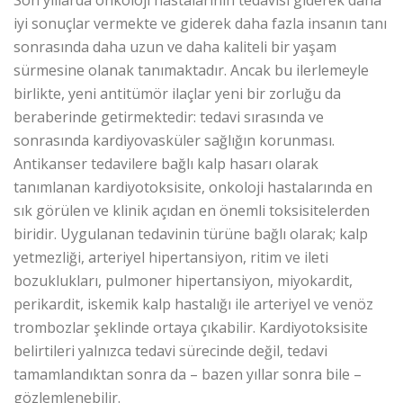
Son yıllarda onkoloji hastalarının tedavisi giderek daha
iyi sonuçlar vermekte ve giderek daha fazla insanın tanı
sonrasında daha uzun ve daha kaliteli bir yaşam
sürmesine olanak tanımaktadır. Ancak bu ilerlemeyle
birlikte, yeni antitümör ilaçlar yeni bir zorluğu da
beraberinde getirmektedir: tedavi sırasında ve
sonrasında kardiyovasküler sağlığın korunması.
Antikanser tedavilere bağlı kalp hasarı olarak
tanımlanan kardiyotoksisite, onkoloji hastalarında en
sık görülen ve klinik açıdan en önemli toksisitelerden
biridir. Uygulanan tedavinin türüne bağlı olarak; kalp
yetmezliği, arteriyel hipertansiyon, ritim ve ileti
bozuklukları, pulmoner hipertansiyon, miyokardit,
perikardit, iskemik kalp hastalığı ile arteriyel ve venöz
trombozlar şeklinde ortaya çıkabilir. Kardiyotoksisite
belirtileri yalnızca tedavi sürecinde değil, tedavi
tamamlandıktan sonra da – bazen yıllar sonra bile –
gözlemlenebilir.