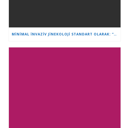
MINIMAL İNVAZIV JINEKOLOJI STANDART OLARAK: “KALP VE BEYIN”DE YENI NESIL UZMANLAR EĞITILIYOR