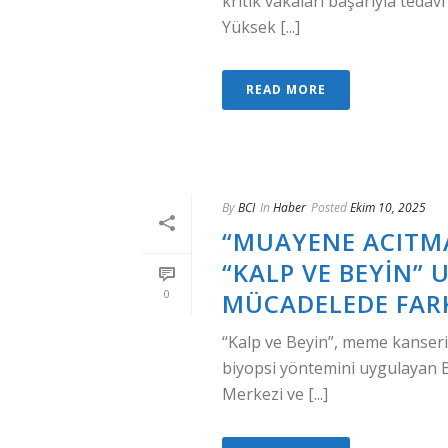
kritik vakaları başarıyla tedav
Yüksek [...]
READ MORE
By
BCI
In
Haber
Posted
Ekim 10, 2025
“MUAYENE ACITMA
“KALP VE BEYIN”
0
MÜCADELEDE FAR
“Kalp ve Beyin”, meme kanserin
biyopsi yöntemini uygulayan Bu
Merkezi ve [...]