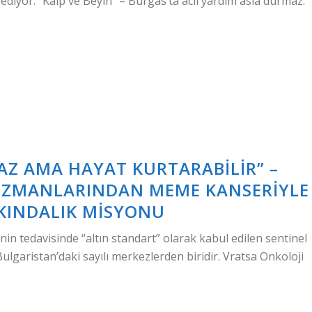
i ediyor. “Kalp ve Beyin” – Burgas’ta acil yardım asla durmaz.
Z AMA HAYAT KURTARABILIR” –
 UZMANLARINDAN MEME KANSERIYLE
KINDALIK MISYONU
in tedavisinde “altın standart” olarak kabul edilen sentinel
lgaristan’daki sayılı merkezlerden biridir. Vratsa Onkoloji