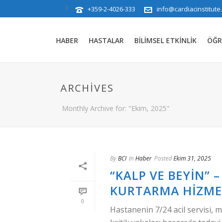
+359-2-4026-333
info@cardiacinstitute
HABER
HASTALAR
BILIMSEL ETKINLIK
ÖĞR
ARCHIVES
Monthly Archive for: "Ekim, 2025"
By
BCI
In
Haber
Posted
Ekim 31, 2025
“KALP VE BEYIN” 
KURTARMA HIZME
0
Hastanenin 7/24 acil servisi, m