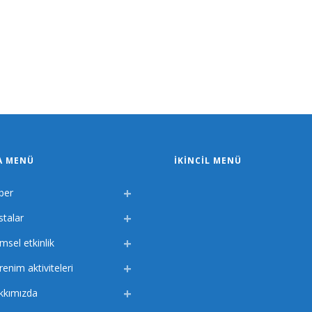
A MENÜ
İKINCIL MENÜ
ber
stalar
imsel etkinlik
enim aktiviteleri
kkımızda