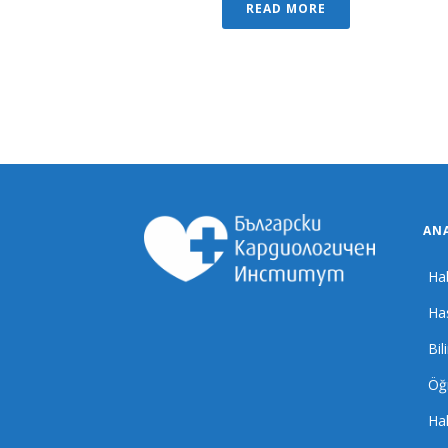
READ MORE
AN
Ha
Ha
Bil
Öğr
Ha