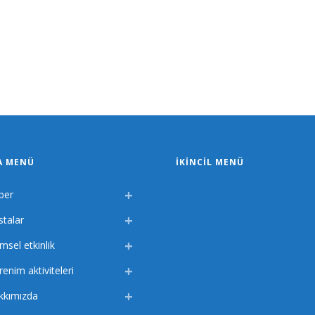
A MENÜ
İKINCIL MENÜ
ber
stalar
imsel etkinlik
enim aktiviteleri
kkımızda