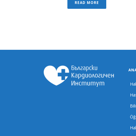
READ MORE
AN
Ha
Ha
Bil
Öğr
Ha