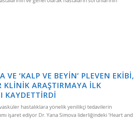
astalarının ve genel olarak hastaların sorunlarının
 VE ‘KALP VE BEYIN’ PLEVEN EKIBI,
 KLINIK ARAŞTIRMAYA ILK
I KAYDETTIRDI
asküler hastalıklara yönelik yenilikçi tedavilerin
ımı işaret ediyor Dr. Yana Simova liderliğindeki ‘Heart and