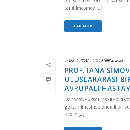
görkemli bir törenle, kanser h
tanıtılmasında [...]
READ MORE
By
BCI
In
Haber
Posted
Aralık 2, 2024
PROF. IANA SIMOVA
ULUSLARARASI BIR
0
AVRUPALI HASTAY
Deneme, yüksek riskli kardiyov
geliştirilmesinde önemli bir ad
Brain’ [...]