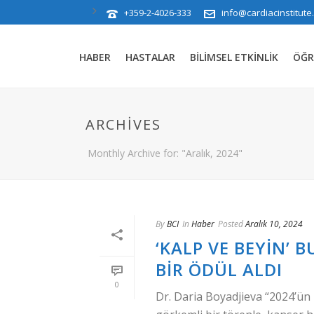
+359-2-4026-333
info@cardiacinstitute
HABER
HASTALAR
BILIMSEL ETKINLIK
ÖĞR
ARCHIVES
Monthly Archive for: "Aralık, 2024"
By
BCI
In
Haber
Posted
Aralık 10, 2024
‘KALP VE BEYIN’ 
BIR ÖDÜL ALDI
0
Dr. Daria Boyadjieva “2024’ün