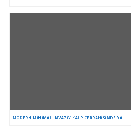
MODERN MINIMAL INVAZIV KALP CERRAHISINDE YAŞ SADECE BIR SAYIDIR