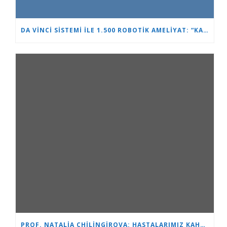
DA VINCI SISTEMI ILE 1.500 ROBOTIK AMELIYAT: “KALP VE BEYIN” ÜROLOJIDE LIDERLIĞINI PEKIŞTIRIYOR
PROF. NATALIA CHILINGIROVA: HASTALARIMIZ KAHRAMAN VE BIZ ONLARA DAHA HIZLI VE DAHA KOLAY BAŞA ÇIKMALARINDA YARDIMCI OLUYORUZ